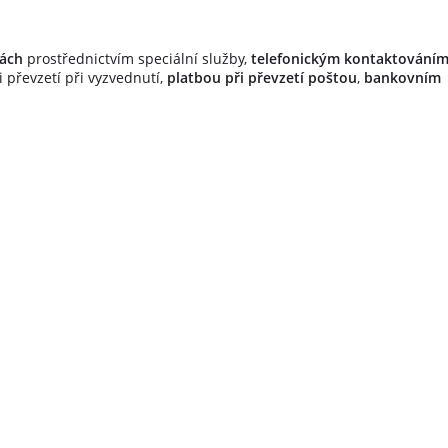
kách
prostřednictvím speciální služby,
telefonickým kontaktování
i převzetí při vyzvednutí,
platbou při převzetí poštou
,
bankovním