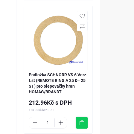
m
Podložka SCHNORR VS 6 Verz.
f.st (REMOTE RING A 25 D= 25
ST) pro olepovačky hran
HOMAG/BRANDT
212.96Kč s DPH
176.00Kč
bez DPH