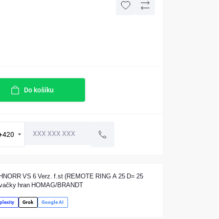
Do košíku
+420
HNORR VS 6 Verz. f.st (REMOTE RING A 25 D= 25
povačky hran HOMAG/BRANDT
plexity
Grok
Google AI