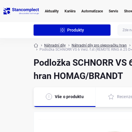
Aktuality
Kariéra
Automatizace
Servis
Sho
Produkty
Náhradní díly
Náhradní díly pro olepovačku hran
Podložka SCHNORR VS 6 Verz. f.st (REMOTE RING A 25 D
Podložka SCHNORR VS 6 
hran HOMAG/BRANDT
Vše o produktu
Recenz