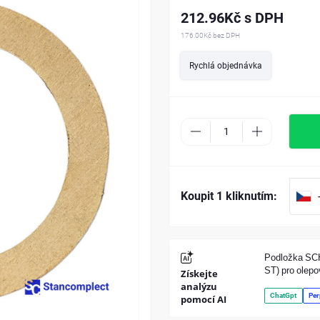
212.96Kč s DPH
176.00Kč
bez DPH
Rychlá objednávka
Koupit 1 kliknutím:
Podložka SC
ST) pro ole
Získejte
analýzu
ChatGpt
Per
pomocí AI