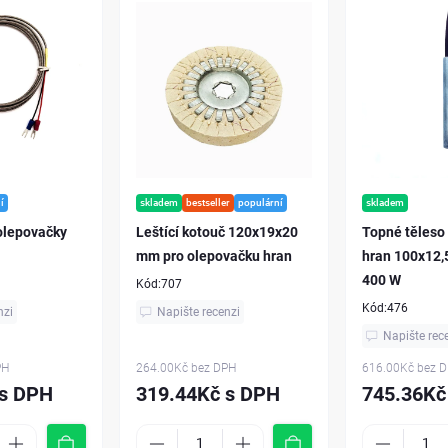
í
skladem
bestseller
populární
skladem
olepovačky
Leštící kotouč 120x19x20
Topné těleso
mm pro olepovačku hran
hran 100x12,
400 W
Kód:
707
Kód:
476
nzi
Napište recenzi
Napište rec
PH
264.00Kč
bez DPH
616.00Kč
bez 
 s DPH
319.44Kč s DPH
745.36Kč