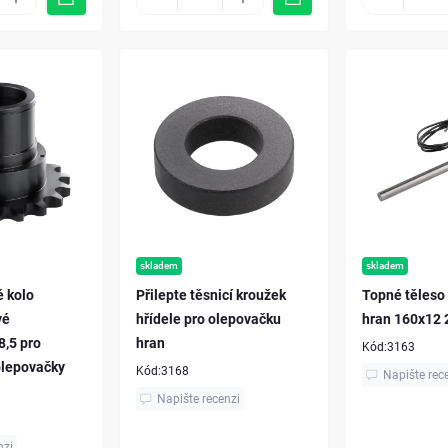
skladem
skladem
 kolo
Přilepte těsnicí kroužek
Topné těleso
vé
hřídele pro olepovačku
hran 160x12
,5 pro
hran
Kód:
3163
olepovačky
Kód:
3168
Napište rec
Napište recenzi
nzi