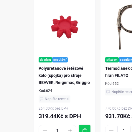
skladem
populární
skladem
populárn
Polyuretanové řetězové
Termočlánek 
kolo (spojka) pro stroje
hran FILATO
BEAVER, Reignmac, Griggio
Kód:
652
Kód:
624
Napište rece
Napište recenzi
264.00Kč
bez DPH
770.00Kč
bez D
319.44Kč s DPH
931.70Kč