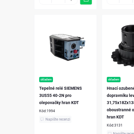
skladem
skladem
Tepelné relé SIEMENS
Hnací ozubené
3US55 40-2N pro
dopravníku le
olepovačky hran KDT
31,75x18Zx138
oboustranné 
Kód:
1994
hran KDT
Napište recenzi
Kód:
3131
Napište rece