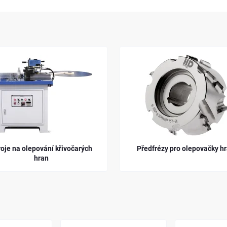
roje na olepování křivočarých
Předfrézy pro olepovačky h
hran