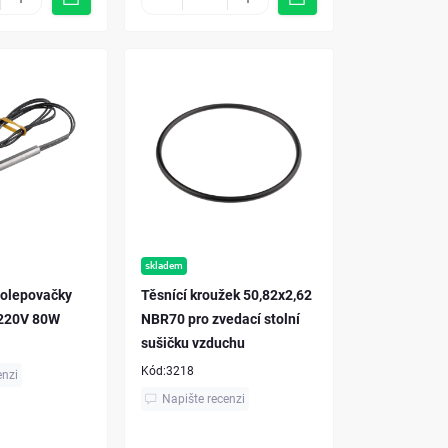
skladem
 olepovačky
Těsnící kroužek 50,82x2,62
 220V 80W
NBR70 pro zvedací stolní
sušičku vzduchu
Kód:
3218
enzi
Napište recenzi