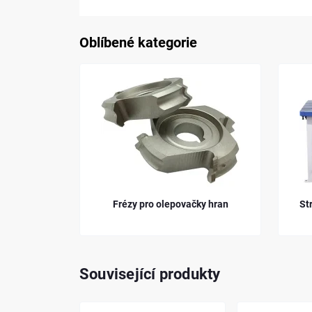
Oblíbené kategorie
ačky hran
Frézy pro olepovačky hran
St
Související produkty