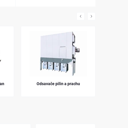
ran
Odsavače pilin a prachu
Pilové k