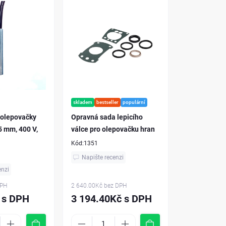
skladem
bestseller
populární
 olepovačky
Opravná sada lepicího
5 mm, 400 V,
válce pro olepovačku hran
Kód:
1351
Napište recenzi
enzi
DPH
2 640.00Kč
bez DPH
 s DPH
3 194.40Kč s DPH