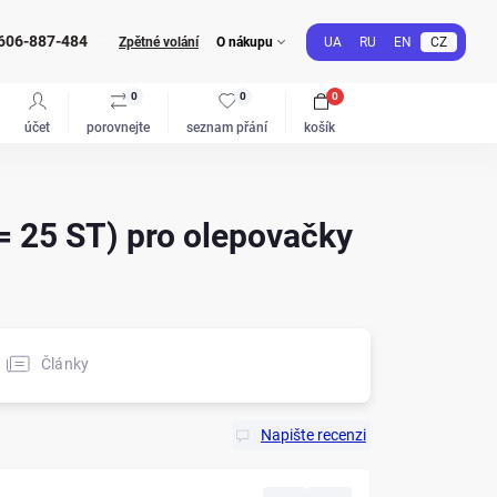
606-887-484
Zpětné volání
O nákupu
UA
RU
EN
CZ
0
0
0
účet
porovnejte
seznam přání
košík
 25 ST) pro olepovačky
Články
Napište recenzi