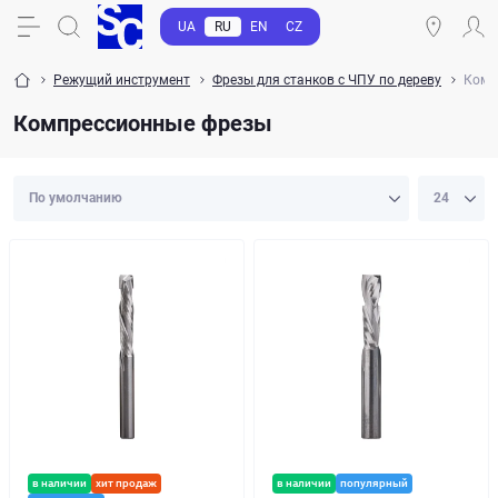
UA
RU
EN
CZ
Режущий инструмент
Фрезы для станков с ЧПУ по дереву
Комп
Компрессионные фрезы
в наличии
хит продаж
в наличии
популярный