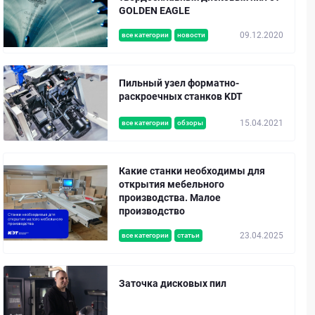
GOLDEN EAGLE
09.12.2020
все категории
новости
Пильный узел форматно-
раскроечных станков KDT
15.04.2021
все категории
обзоры
Какие станки необходимы для
открытия мебельного
производства. Малое
производство
23.04.2025
все категории
статьи
Заточка дисковых пил