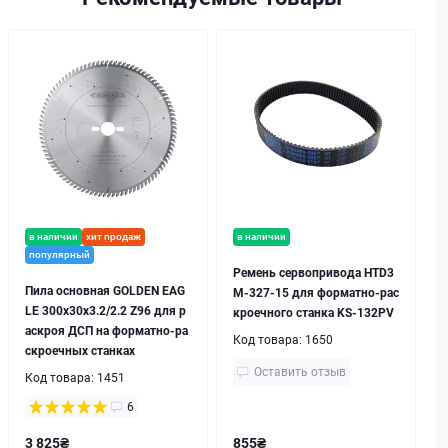
в наличии
хит продаж
в наличии
популярный
Ремень cервопривода HTD3
Пила основная GOLDEN EAG
M-327-15 для форматно-рас
LE 300x30x3.2/2.2 Z96 для р
кроечного станка KS-132PV
аскроя ДСП на форматно-ра
Код товара:
1650
скроечных станках
Оставить отзыв
Код товара:
1451
6
3 825₴
855₴