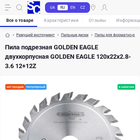
UA
RU
EN
CZ
Все о товаре
Характеристики
Отзывы
Информац
Режущий инструмент
Пильные диски
Пилы для форматно-рас
Пила подрезная GOLDEN EAGLE
двухкорпусная GOLDEN EAGLE 120x22x2.8-
3.6 12+12Z
хит продаж
популярный
в наличии