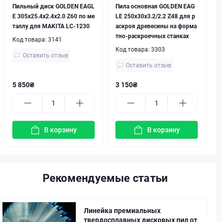
Пильный диск GOLDEN EAGL
Пила основная GOLDEN EAG
E 305x25.4x2.4x2.0 Z60 по ме
LE 250x30x3.2/2.2 Z48 для р
таллу для MAKITA LC-1230
аскроя древесины на форма
тно-раскроечных станках
Код товара:
3141
Код товара:
3303
Оставить отзыв
Оставить отзыв
5 850₴
3 150₴
В корзину
В корзину
Рекомендуемые статьи
Линейка премиальных
твердосплавных дисковых пил от