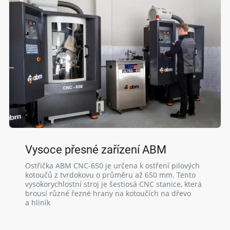
Vysoce přesné zařízení ABM
Ostřička ABM CNC-650 je určena k ostření pilových
kotoučů z tvrdokovu o průměru až 650 mm. Tento
vysokorychlostní stroj je šestiosá CNC stanice, která
brousí různé řezné hrany na kotoučích na dřevo
a hliník