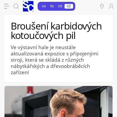
UA
RU
EN
CZ
Broušení karbidových
kotoučových pil
Ve výstavní hale je neustále
aktualizovaná expozice s připojenými
stroji, která se skládá z různých
nábytkářských a dřevoobráběcích
zařízení