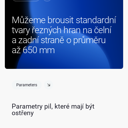
Můžeme brousit standardní
tvary řezných hran na čelní
a zadní straně o průměru
až 650 mm
Parameters
Parametry pil, které mají být
ostřeny