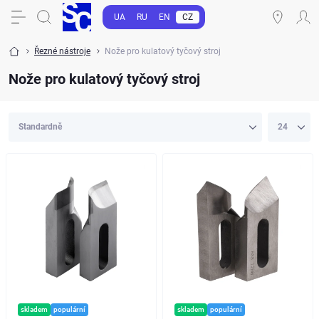
UA
RU
EN
CZ
Řezné nástroje
Nože pro kulatový tyčový stroj
Nože pro kulatový tyčový stroj
skladem
populární
skladem
populární