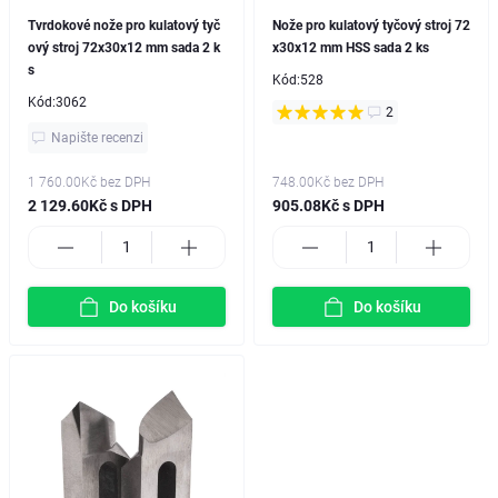
Tvrdokové nože pro kulatový tyč
Nože pro kulatový tyčový stroj 72
ový stroj 72x30x12 mm sada 2 k
x30x12 mm HSS sada 2 ks
s
Kód:
528
Kód:
3062
2
Napište recenzi
1 760.00Kč
bez DPH
748.00Kč
bez DPH
2 129.60Kč s DPH
905.08Kč s DPH
Do košíku
Do košíku