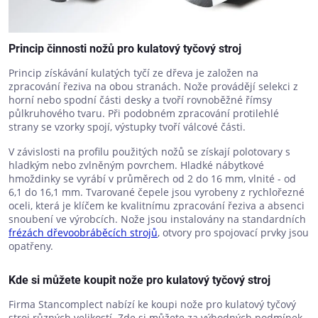
Princip činnosti nožů pro kulatový tyčový stroj
Princip získávání kulatých tyčí ze dřeva je založen na
zpracování řeziva na obou stranách. Nože provádějí selekci z
horní nebo spodní části desky a tvoří rovnoběžné římsy
půlkruhového tvaru. Při podobném zpracování protilehlé
strany se vzorky spojí, výstupky tvoří válcové části.
V závislosti na profilu použitých nožů se získají polotovary s
hladkým nebo zvlněným povrchem. Hladké nábytkové
hmoždinky se vyrábí v průměrech od 2 do 16 mm, vlnité - od
6,1 do 16,1 mm. Tvarované čepele jsou vyrobeny z rychlořezné
oceli, která je klíčem ke kvalitnímu zpracování řeziva a absenci
snoubení ve výrobcích. Nože jsou instalovány na standardních
frézách dřevoobráběcích strojů
, otvory pro spojovací prvky jsou
opatřeny.
Kde si můžete koupit nože pro kulatový tyčový stroj
Firma Stancomplect nabízí ke koupi nože pro kulatový tyčový
stroj různých velikostí. Zde si můžete za výhodných podmínek