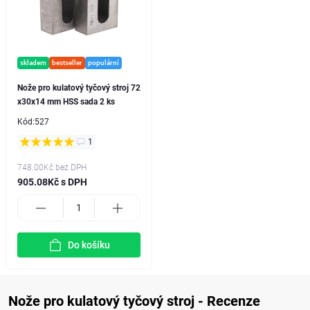
skladem
bestseller
populární
Nože pro kulatový tyčový stroj 72
x30x14 mm HSS sada 2 ks
Kód:
527
1
748.00Kč
bez DPH
905.08Kč s DPH
Do košíku
Nože pro kulatový tyčový stroj - Recenze