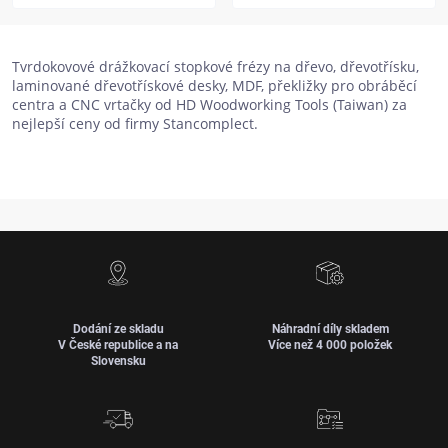
Tvrdokovové drážkovací stopkové frézy na dřevo, dřevotřísku,
laminované dřevotřískové desky, MDF, překližky pro obráběcí
centra a CNC vrtačky od HD Woodworking Tools (Taiwan) za
nejlepší ceny od firmy Stancomplect.
Dodání ze skladu
Náhradní díly skladem
V České republice a na
Více než 4 000 položek
Slovensku