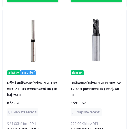
skladem
populární
skladem
Přímá drážkovací fréza CL-01 8x
Drážkovací fréza CL-012 10x15x
50x12 L103 tvrdokovová HD (Tc
12 Z3 s povlakem HD (Tchaj-wa
haj-wan)
n)
Kód:
678
Kód:
3367
Napište recenzi
Napište recenzi
924.00Kč
bez DPH
990.00Kč
bez DPH