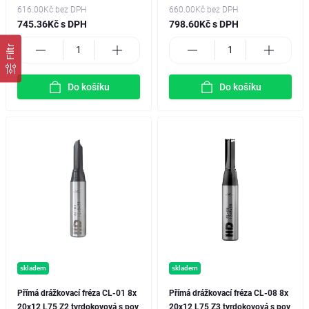
616.00Kč
bez DPH
660.00Kč
bez DPH
745.36Kč s DPH
798.60Kč s DPH
Filtr
Do košíku
Do košíku
skladem
skladem
Přímá drážkovací fréza CL-01 8x
Přímá drážkovací fréza CL-08 8x
20x12 L75 Z2 tvrdokovová s pov
20x12 L75 Z3 tvrdokovová s pov