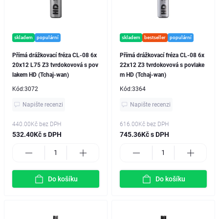
skladem
populární
skladem
bestseller
populární
Přímá drážkovací fréza CL-08 6x
Přímá drážkovací fréza CL-08 6x
20x12 L75 Z3 tvrdokovová s pov
22x12 Z3 tvrdokovová s povlake
lakem HD (Tchaj-wan)
m HD (Tchaj-wan)
Kód:
3072
Kód:
3364
Napište recenzi
Napište recenzi
440.00Kč
bez DPH
616.00Kč
bez DPH
532.40Kč s DPH
745.36Kč s DPH
Do košíku
Do košíku