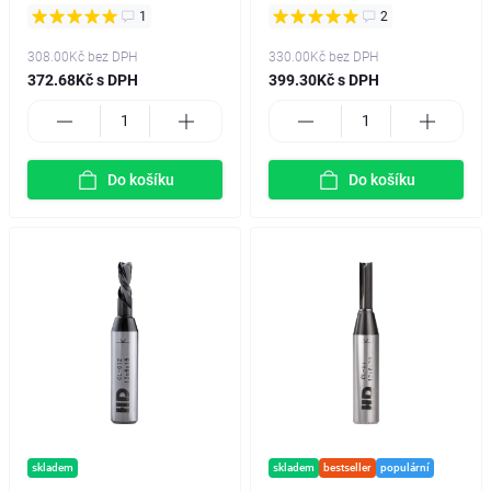
1
2
308.00Kč
bez DPH
330.00Kč
bez DPH
372.68Kč s DPH
399.30Kč s DPH
Do košíku
Do košíku
skladem
skladem
bestseller
populární