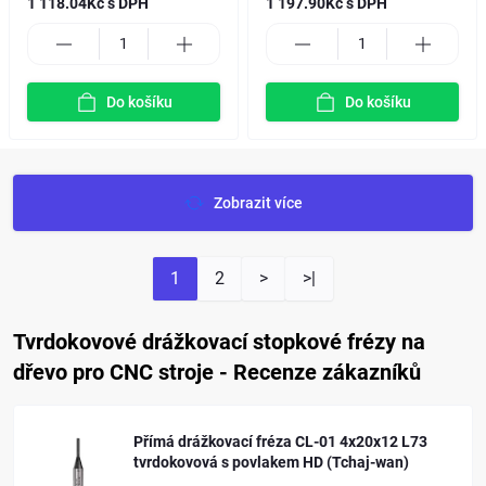
1 118.04Kč s DPH
1 197.90Kč s DPH
Do košíku
Do košíku
Zobrazit více
1
2
>
>|
Tvrdokovové drážkovací stopkové frézy na
dřevo pro CNC stroje - Recenze zákazníků
Přímá drážkovací fréza CL-01 6x20x12 L75
tvrdokovová s povlakem HD (Tchaj-wan)