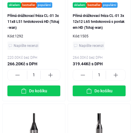
skladem
bestseller
populární
skladem
bestseller
populární
Přímá drážkovací fréza CL-01 3x
Přímá drážkovací fréza CL-01 3x
11x8 L51 tvrdokovová HD (Tchaj
12x12 L65 tvrdokovová s povlak
-wan)
em HD (Tchaj-wan)
Kód:
1292
Kód:
1505
Napište recenzi
Napište recenzi
220.00Kč
bez DPH
264.00Kč
bez DPH
266.20Kč s DPH
319.44Kč s DPH
Do košíku
Do košíku