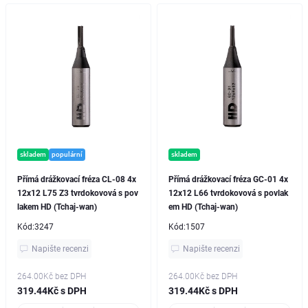
skladem
populární
skladem
Přímá drážkovací fréza CL-08 4x
Přímá drážkovací fréza GC-01 4x
12x12 L75 Z3 tvrdokovová s pov
12x12 L66 tvrdokovová s povlak
lakem HD (Tchaj-wan)
em HD (Tchaj-wan)
Kód:
3247
Kód:
1507
Napište recenzi
Napište recenzi
264.00Kč
bez DPH
264.00Kč
bez DPH
319.44Kč s DPH
319.44Kč s DPH