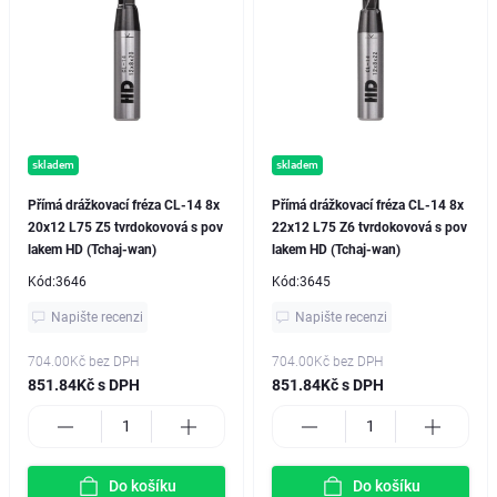
skladem
skladem
Přímá drážkovací fréza CL-14 8x
Přímá drážkovací fréza CL-14 8x
20x12 L75 Z5 tvrdokovová s pov
22x12 L75 Z6 tvrdokovová s pov
lakem HD (Tchaj-wan)
lakem HD (Tchaj-wan)
Kód:
3646
Kód:
3645
Napište recenzi
Napište recenzi
704.00Kč
bez DPH
704.00Kč
bez DPH
851.84Kč s DPH
851.84Kč s DPH
Do košíku
Do košíku