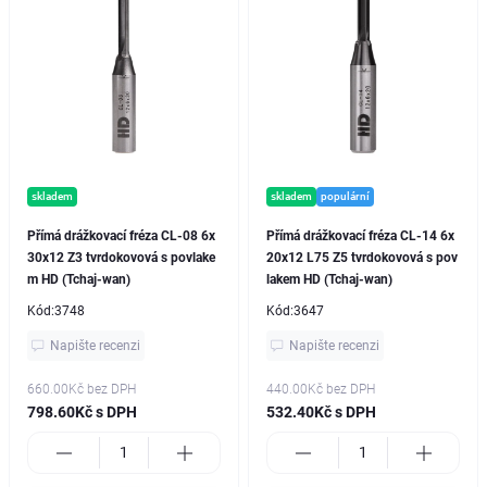
skladem
skladem
populární
Přímá drážkovací fréza CL-08 6x
Přímá drážkovací fréza CL-14 6x
30x12 Z3 tvrdokovová s povlake
20x12 L75 Z5 tvrdokovová s pov
m HD (Tchaj-wan)
lakem HD (Tchaj-wan)
Kód:
3748
Kód:
3647
Napište recenzi
Napište recenzi
660.00Kč
bez DPH
440.00Kč
bez DPH
798.60Kč s DPH
532.40Kč s DPH