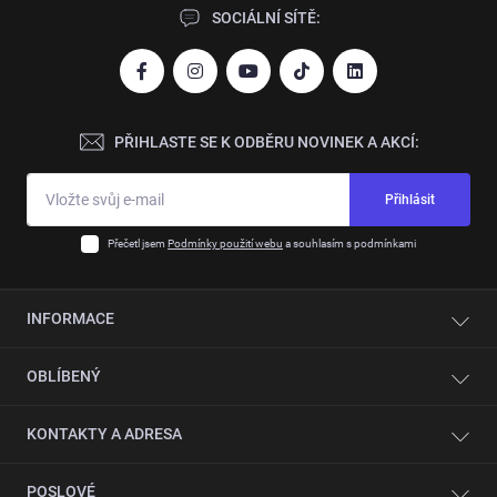
SOCIÁLNÍ SÍTĚ:
PŘIHLASTE SE K ODBĚRU NOVINEK A AKCÍ:
Přihlásit
Přečetl jsem
Podmínky použití webu
a souhlasím s podmínkami
INFORMACE
Kontakty
OBLÍBENÝ
O společnosti
Automatizace
Jednostranné olepovačky hran
KONTAKTY A ADRESA
Servis
CNC velkoplošné pily
Showroom
CNC vrtací a frézovací centra
Provozovna/Showroom: Česko, Hostivice 25 301, Jetřichova
POSLOVÉ
Broušení pilových kotoučů
2463