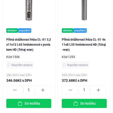
skladem
populární
skladem
populární
Přímá drážkovací fréza CL-01 3,2
Přímá drážkovací fréza CL-01 4x
x11x12 L65 tvrdokovová s povla
11x8 L55 tvrdokovová HD (Tchaj
kem HD (Tchaj-wan)
-wan)
Kód:
1506
Kód:
1293
Napište recenzi
Napište recenzi
286.00Kč
bez DPH
308.00Kč
bez DPH
346.06Kč s DPH
372.68Kč s DPH
Do košíku
Do košíku