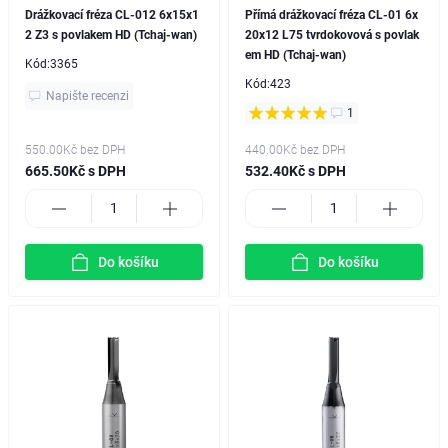
Drážkovací fréza CL-012 6x15x1
Přímá drážkovací fréza CL-01 6x
2 Z3 s povlakem HD (Tchaj-wan)
20x12 L75 tvrdokovová s povlak
em HD (Tchaj-wan)
Kód:
3365
Kód:
423
Napište recenzi
1
550.00Kč
bez DPH
440.00Kč
bez DPH
665.50Kč s DPH
532.40Kč s DPH
Do košíku
Do košíku