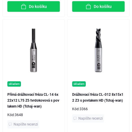
Do košíku
Do košíku
skladem
skladem
Přímá drážkovací fréza CL-14 6x
Drážkovací fréza CL-012 8x15x1
22x12 L75 Z5 tvrdokovová s pov
2 Z3 s povlakem HD (Tchaj-wan)
lakem HD (Tchaj-wan)
Kód:
3366
Kód:
3648
Napište recenzi
Napište recenzi