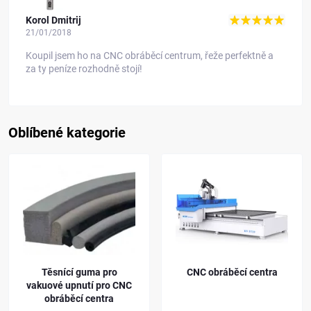
Vasyl Spivák
17/10/2017
Děkuji za kvalitní nářadí, velká spokojenost.
Oblíbené kategorie
CNC obráběcí centra
Kleštiny ER