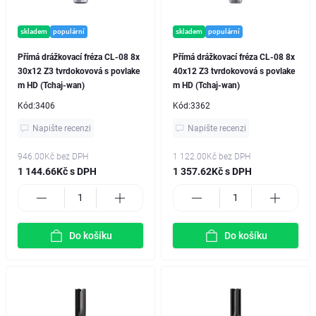
skladem
populární
skladem
populární
Přímá drážkovací fréza CL-08 8x
Přímá drážkovací fréza CL-08 8x
30x12 Z3 tvrdokovová s povlake
40x12 Z3 tvrdokovová s povlake
m HD (Tchaj-wan)
m HD (Tchaj-wan)
Kód:
3406
Kód:
3362
Napište recenzi
Napište recenzi
946.00Kč
bez DPH
1 122.00Kč
bez DPH
1 144.66Kč s DPH
1 357.62Kč s DPH
Do košíku
Do košíku