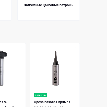
Зажимные цанговые патроны
Ключи дл
в наличии
ая V-
Фреза пазовая прямая