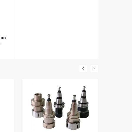
м
по
ь