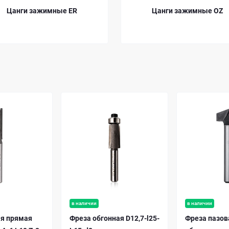
Цанги зажимные ER
Цанги зажимные OZ
в наличии
в наличии
ая прямая
Фреза обгонная D12,7-l25-
Фреза пазов