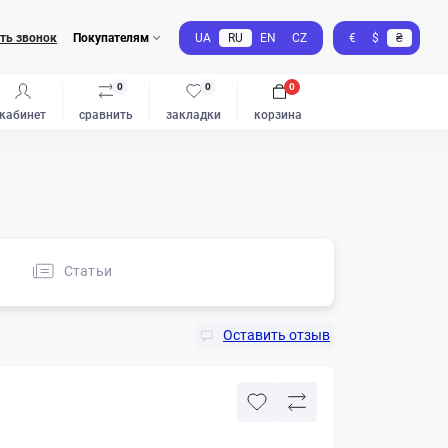
ть звонок
Покупателям
UA
RU
EN
CZ
€
$
₴
0
0
0
кабинет
сравнить
закладки
корзина
Статьи
Оставить отзыв