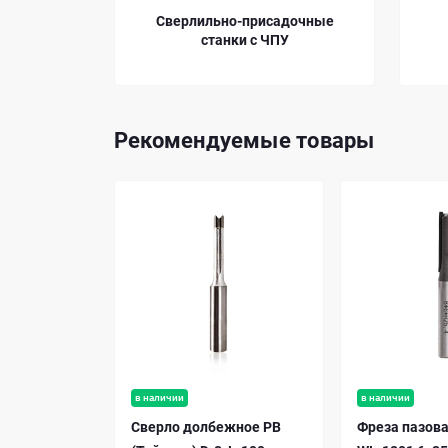
ентры с
Сверлильно-присадочные
станки с ЧПУ
Рекомендуемые товары
в наличии
в наличии
Сверло долбежное PB
Фреза пазов