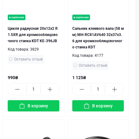
в наличии
в наличии
Цикля радиусная 20x12x2 R
Сальник клеевого вала (58 м
1.5XR для кромкооблицово
м) MH-RC81AV640 32x37x3.
чного станка KDT KE-396JB
6 для кромкооблицовочног
о станка KDT
Код товара:
3829
Код товара:
4177
Оставить отзыв
Оставить отзыв
990₴
1 125₴
В корзину
В корзину