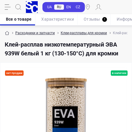
UA
RU
EN
CZ
Все о товаре
Характеристики
Отзывы
Инфор
1
Расходники и запчасти
Клеи-расплавы для кромки
Клей-распл
Клей-расплав низкотемпературный ЭВА
939W белый 1 кг (130-150°С) для кромки
хит продаж
в наличии