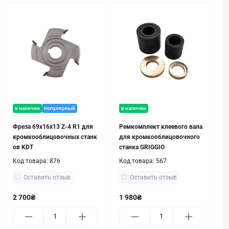
в наличии
популярный
в наличии
Фреза 69x16x13 Z-4 R1 для
Ремкомплект клеевого вала
кромкооблицовочных станк
для кромкооблицовочного
ов KDT
станка GRIGGIO
Код товара:
876
Код товара:
567
Оставить отзыв
Оставить отзыв
2 700₴
1 980₴