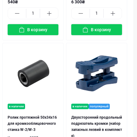
540₴
6 300₴
В корзину
В корзину
в наличии
в наличии
популярный
Ролик протяжной 50x34x16
Двухсторонний продольный
для кромкооблицовочного
подрезатель кромки (набор
станка W-2/W-3
запасных лезвий в комплект
е)