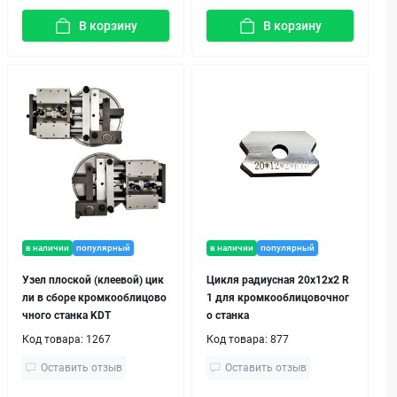
В корзину
В корзину
в наличии
популярный
в наличии
популярный
Узел плоской (клеевой) цик
Цикля радиусная 20х12x2 R
ли в сборе кромкооблицово
1 для кромкооблицовочног
чного станка KDT
о станка
Код товара:
1267
Код товара:
877
Оставить отзыв
Оставить отзыв