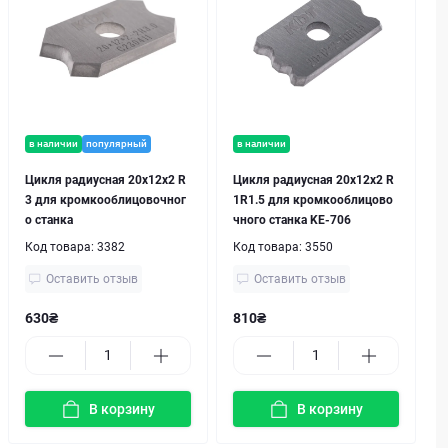
в наличии
популярный
в наличии
Цикля радиусная 20х12x2 R
Цикля радиусная 20х12x2 R
3 для кромкооблицовочног
1R1.5 для кромкооблицово
о станка
чного станка KE-706
Код товара:
3382
Код товара:
3550
Оставить отзыв
Оставить отзыв
630₴
810₴
В корзину
В корзину