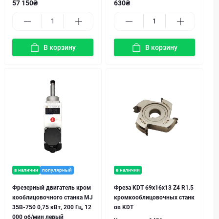
57 150₴
630₴
В корзину
В корзину
в наличии
популярный
в наличии
Фрезерный двигатель кром
Фреза KDT 69х16x13 Z4 R1.5
кооблицовочного станка MJ
кромкооблицовочных станк
35B-750 0,75 кВт, 200 Гц, 12
ов KDT
000 об/мин левый