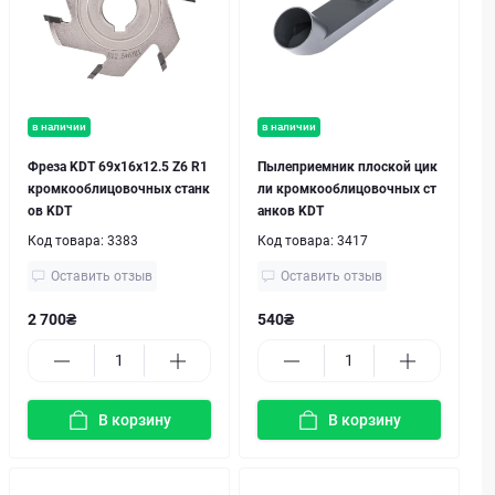
в наличии
в наличии
Фреза KDT 69х16x12.5 Z6 R1
Пылеприемник плоской цик
кромкооблицовочных станк
ли кромкооблицовочных ст
ов KDT
анков KDT
Код товара:
3383
Код товара:
3417
Оставить отзыв
Оставить отзыв
2 700₴
540₴
В корзину
В корзину