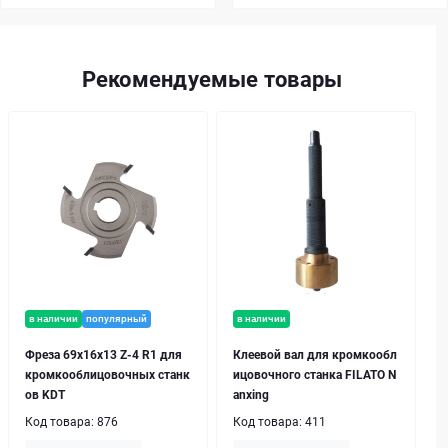
Рекомендуемые товары
в наличии
популярный
в наличии
Фреза 69x16x13 Z-4 R1 для
Клеевой вал для кромкообл
кромкооблицовочных станк
ицовочного станка FILATO N
ов KDT
anxing
Код товара:
876
Код товара:
411