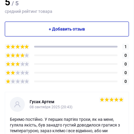
5
/ 5
средний рейтинг товара
+ Добавить отзыв
1
0
0
0
0
Гусак Артем
08 сентября 2025 (20:43)
Беремо постійно. У перших партіях трохи, як на мене,
гуляла якість, був занадто густий доводилося гратися з
температурою, зараз клеїмо і все відмінно, або ми