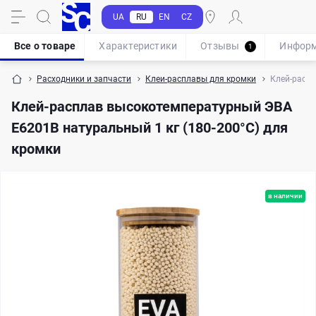
UA
RU
EN
CZ
Все о товаре
Характеристики
Отзывы
Инфор
1
Расходники и запчасти
Клеи-расплавы для кромки
Клей-распл
Клей-расплав высокотемпературный ЭВА
E6201B натуральный 1 кг (180-200°С) для
кромки
в наличии