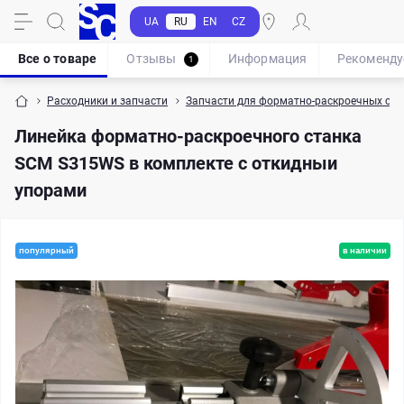
UA
RU
EN
CZ
Все о товаре
Отзывы
Информация
Рекоменд
1
Расходники и запчасти
Запчасти для форматно-раскроечных ста
Линейка форматно-раскроечного станка
SCM S315WS в комплекте с откидныи
упорами
популярный
в наличии