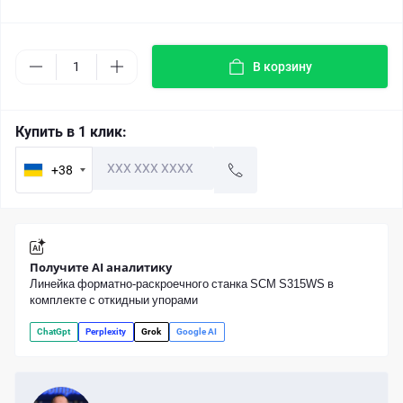
В корзину
Купить в 1 клик:
+38
Получите AI аналитику
Линейка форматно-раскроечного станка SCM S315WS в
комплекте с откидныи упорами
ChatGpt
Perplexity
Grok
Google AI