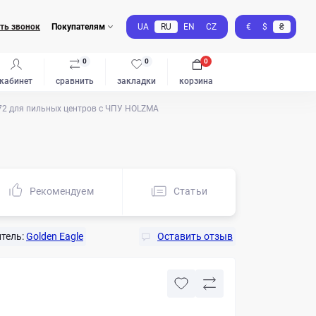
ть звонок
Покупателям
UA
RU
EN
CZ
€
$
₴
0
0
0
кабинет
сравнить
закладки
корзина
72 для пильных центров с ЧПУ HOLZMA
Рекомендуем
Статьи
тель:
Golden Eagle
Оставить отзыв