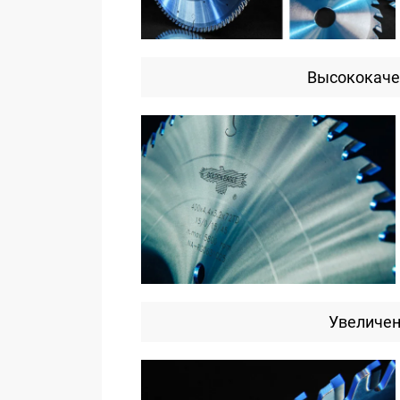
Высококаче
Увеличен