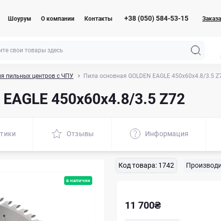
+38 (050) 584-53-15
Шоурум
О компании
Контакты
Заказа
я пильных центров с ЧПУ
Пила основная GOLDEN EAGLE 450x60x4.8/3.5 Z
EAGLE 450x60x4.8/3.5 Z72
стики
Отзывы
Информация
Код товара:
1742
Производи
в наличии
11 700₴