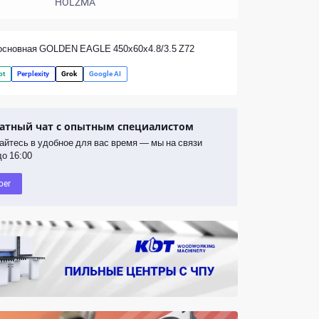
HOLZMA
основная GOLDEN EAGLE 450x60x4.8/3.5 Z72
pt
Perplexity
Grok
Google AI
атный чат с опытным специалистом
йтесь в удобное для вас время — мы на связи
до 16:00
ber