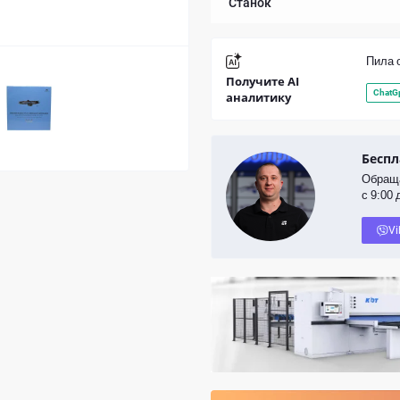
Станок
Пила 
Получите AI
ChatG
аналитику
Беспл
Обраща
с 9:00 
Vi