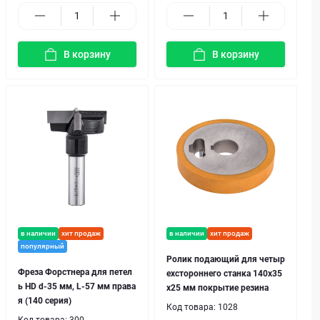
В корзину
В корзину
в наличии
хит продаж
в наличии
хит продаж
популярный
Ролик подающий для четыр
Фреза Форстнера для петел
ехстороннего станка 140x35
ь HD d-35 мм, L-57 мм права
x25 мм покрытие резина
я (140 серия)
Код товара:
1028
Код товара:
300