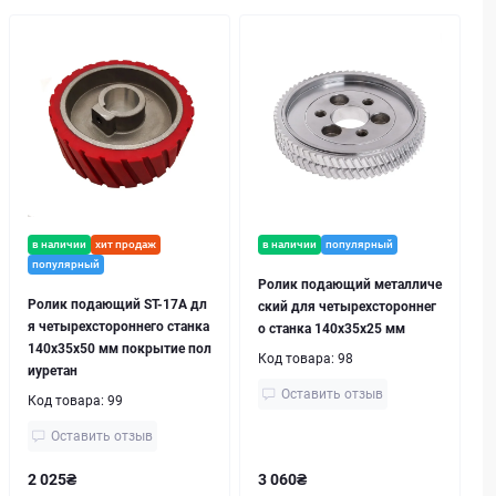
в наличии
хит продаж
в наличии
популярный
популярный
Ролик подающий металличе
Ролик подающий ST-17A дл
ский для четырехстороннег
я четырехстороннего станка
о станка 140x35x25 мм
140x35x50 мм покрытие пол
Код товара:
98
иуретан
Оставить отзыв
Код товара:
99
Оставить отзыв
2 025₴
3 060₴