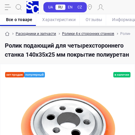
UA
RU
EN
CZ
Все о товаре
Характеристики
Отзывы
Информац
Расходники и запчасти
Ролики 4-х сторонних станков
Ролик п
Ролик подающий для четырехстороннего
станка 140x35x25 мм покрытие полиуретан
хит продаж
популярный
в наличии