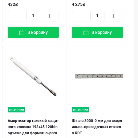
432₴
4 275₴
В корзину
В корзину
в наличии
в наличии
Амортизатор газовый защит
Шкала 3000-0 мм для сверл
ного колпака 193x45 120N п
ильно-присадочных станко
одъема для форматно-раск
в KDT