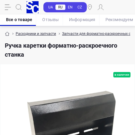
UA
RU
EN
CZ
Все о товаре
Отзывы
Информация
Рекомендуем
Расходники и запчасти
Запчасти для форматно-раскроечных ста
Ручка каретки форматно-раскроечного
станка
в наличии