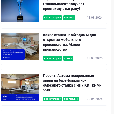
Станкомплект получает
престижную награду!
13.08.2024
все категории
новости
Какие станки необходимы для
открытия мебельного
производства. Малое
производство
23.04.2025
все категории
статьи
Проект: Автоматизированная
линия на базе форматно-
обрезного станка с ЧПУ KDT KHM-
550B
30.04.2025
все категории
портфолио