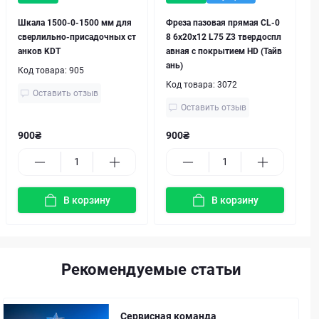
Шкала 1500-0-1500 мм для
Фреза пазовая прямая CL-0
сверлильно-присадочных ст
8 6х20х12 L75 Z3 твердоспл
анков KDT
авная с покрытием HD (Тайв
ань)
Код товара:
905
Код товара:
3072
Оставить отзыв
Оставить отзыв
900₴
900₴
В корзину
В корзину
Рекомендуемые статьи
Сервисная команда