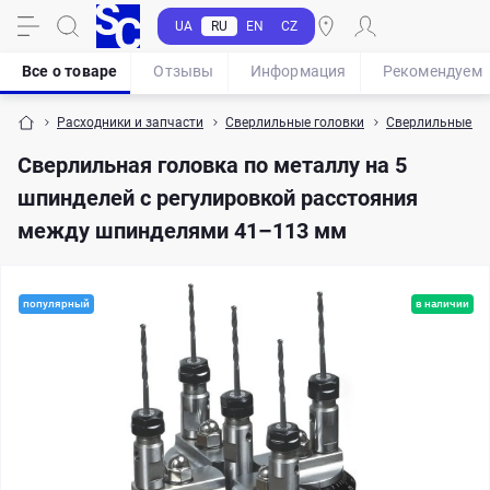
UA
RU
EN
CZ
Все о товаре
Отзывы
Информация
Рекомендуем
Расходники и запчасти
Сверлильные головки
Сверлильные го
Cверлильная головка по металлу на 5
шпинделей с регулировкой расстояния
между шпинделями 41–113 мм
популярный
в наличии