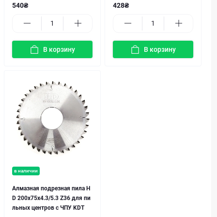
540₴
428₴
В корзину
В корзину
в наличии
Алмазная подрезная пила H
D 200х75х4.3/5.3 Z36 для пи
льных центров с ЧПУ KDT