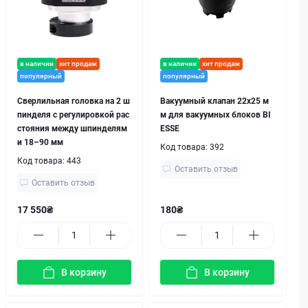
в наличии
хит продаж
в наличии
хит продаж
популярный
популярный
Сверлильная головка на 2 ш
Вакуумный клапан 22х25 м
пинделя с регулировкой рас
м для вакуумных блоков BI
стояния между шпинделям
ESSE
и 18–90 мм
Код товара:
392
Код товара:
443
Оставить отзыв
Оставить отзыв
17 550₴
180₴
В корзину
В корзину