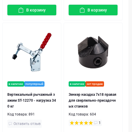
В корзину
В корзину
в наличии
популярный
в наличии
хит продаж
Вертикальный рычажный з
Зенкер насадка 7x18 правая
ажим ST-12270 - нагрузка 34
для сверлильно-присадочн
0 кг
ых станков
Код товара:
891
Код товара:
604
1
Оставить отзыв