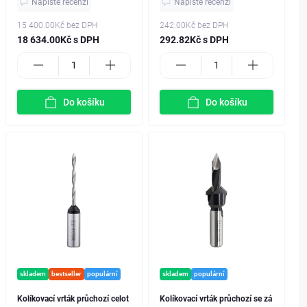
Napište recenzi
Napište recenzi
15 400.00Kč
bez DPH
242.00Kč
bez DPH
18 634.00Kč s DPH
292.82Kč s DPH
Do košíku
Do košíku
skladem
bestseller
populární
skladem
populární
Kolíkovací vrták průchozí celot
Kolíkovací vrták průchozí se zá