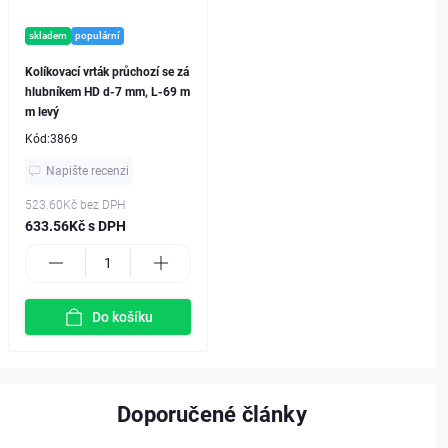
skladem
populární
Kolíkovací vrták průchozí se zá
hlubníkem HD d-7 mm, L-69 m
m levý
Kód:
3869
Napište recenzi
523.60Kč
bez DPH
633.56Kč s DPH
Do košíku
Doporučené články