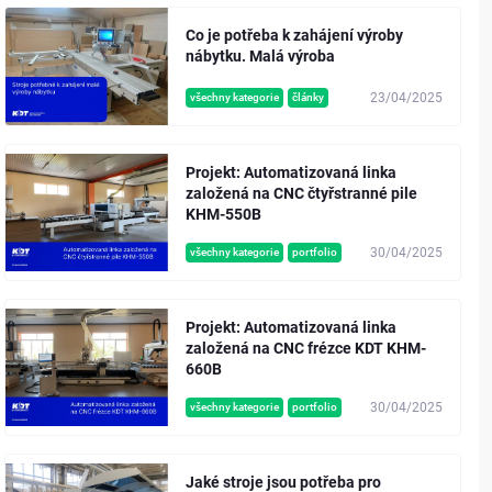
Co je potřeba k zahájení výroby
nábytku. Malá výroba
23/04/2025
všechny kategorie
články
Projekt: Automatizovaná linka
založená na CNC čtyřstranné pile
KHM-550B
30/04/2025
všechny kategorie
portfolio
Projekt: Automatizovaná linka
založená na CNC frézce KDT KHM-
660B
30/04/2025
všechny kategorie
portfolio
Jaké stroje jsou potřeba pro