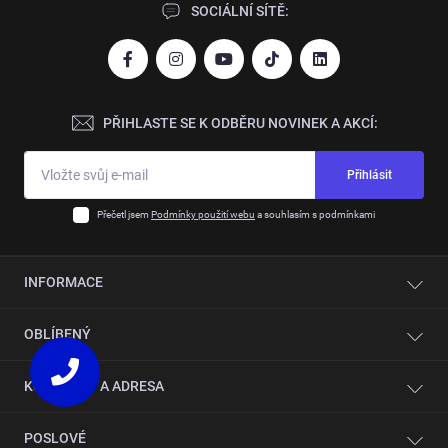
SOCIÁLNÍ SÍTĚ:
PŘIHLASTE SE K ODBĚRU NOVINEK A AKCÍ:
Přihlásit
Přečetl jsem
Podmínky použití webu
a souhlasím s podmínkami
INFORMACE
Kontakty
OBLÍBENÝ
O společnosti
Automatizace
Jednostranné olepovačky hran
KONTAKTY A ADRESA
Servis
CNC velkoplošné pily
Showroom
CNC vrtací a frézovací centra
Provozovna/Showroom: Česko, Hostivice 25 301, Jetřichova
POSLOVÉ
Broušení pilových kotoučů
2463
Formátovací pily