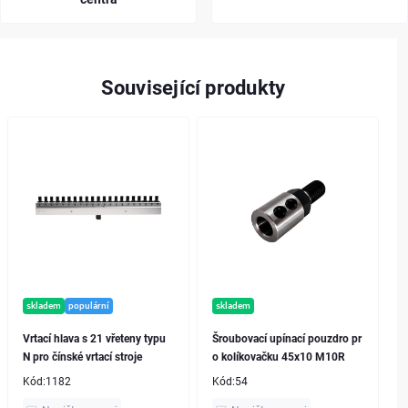
Související produkty
skladem
populární
skladem
Vrtací hlava s 21 vřeteny typu
Šroubovací upínací pouzdro pr
N pro čínské vrtací stroje
o kolíkovačku 45x10 M10R
Kód:
1182
Kód:
54