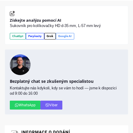
Získejte analýzu pomocí AI
Sukovník pro kolíkovačky HD d-35 mm, L-57 mm levý
ChatGpt
Perplexity
Grok
Google AI
Bezplatný chat se zkušeným specialistou
Kontaktujte nás kdykoli, kdy se vám to hodí — jsme k dispozici
od 9:00 do 16:00
WhatsApp
Viber
INFORMACE O DODÁNÍ