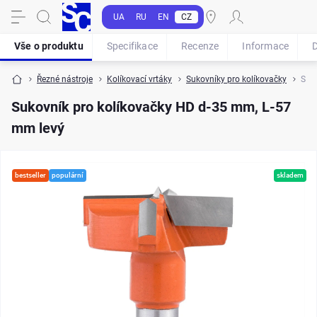
UA
RU
EN
CZ
Vše o produktu
Specifikace
Recenze
Informace
Řezné nástroje
Kolíkovací vrtáky
Sukovníky pro kolíkovačky
Suko
Sukovník pro kolíkovačky HD d-35 mm, L-57
mm levý
bestseller
populární
skladem