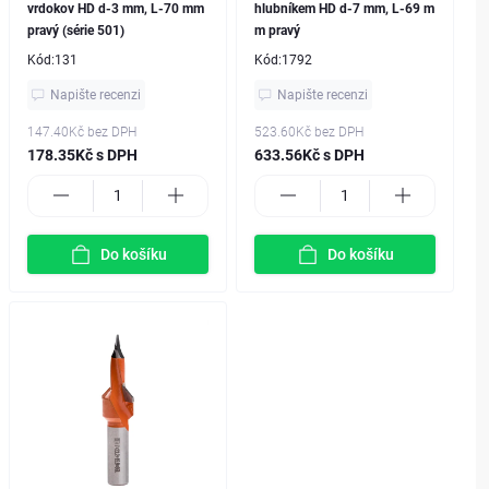
vrdokov HD d-3 mm, L-70 mm
hlubníkem HD d-7 mm, L-69 m
pravý (série 501)
m pravý
Kód:
131
Kód:
1792
Napište recenzi
Napište recenzi
147.40Kč
bez DPH
523.60Kč
bez DPH
178.35Kč s DPH
633.56Kč s DPH
Do košíku
Do košíku