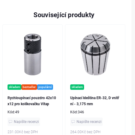
Související produkty
skladem
bestseller
populární
skladem
Rychloupínací pouzdro 42x10
Upínací kleština ER-32, D vnitř
x12 pro kolíkovačku Vitap
ní - 3,175 mm
Kód:
49
Kód:
346
Napište recenzi
Napište recenzi
231.00Kč
bez DPH
264.00Kč
bez DPH