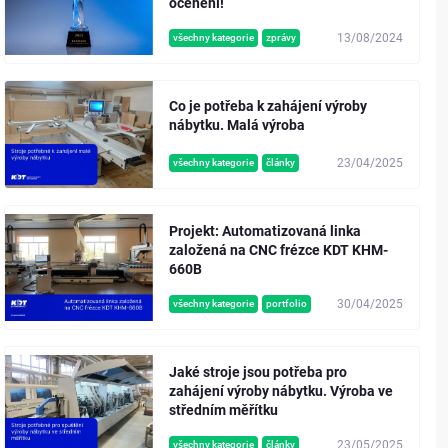
ocenění!
13/08/2024
všechny kategorie
zprávy
Co je potřeba k zahájení výroby
nábytku. Malá výroba
23/04/2025
všechny kategorie
články
Projekt: Automatizovaná linka
založená na CNC frézce KDT KHM-
660B
30/04/2025
všechny kategorie
portfolio
Jaké stroje jsou potřeba pro
zahájení výroby nábytku. Výroba ve
středním měřítku
23/05/2025
všechny kategorie
články