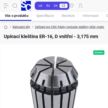
UA
RU
EN
CZ
Vše o produktu
Specifikace
Recenze
Informace
Náhradní díly
Zařízení pro CNC frézky (upínače, kleštiny, klíče, matice, 
Upínací kleština ER-16, D vnitřní - 3,175 mm
skladem