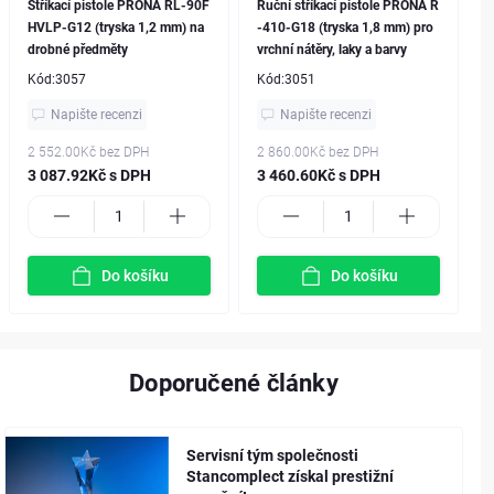
Stříkací pistole PRONA RL-90F
Ruční stříkací pistole PRONA R
HVLP-G12 (tryska 1,2 mm) na
-410-G18 (tryska 1,8 mm) pro
drobné předměty
vrchní nátěry, laky a barvy
Kód:
3057
Kód:
3051
Napište recenzi
Napište recenzi
2 552.00Kč
bez DPH
2 860.00Kč
bez DPH
3 087.92Kč s DPH
3 460.60Kč s DPH
Do košíku
Do košíku
Doporučené články
Servisní tým společnosti
Stancomplect získal prestižní