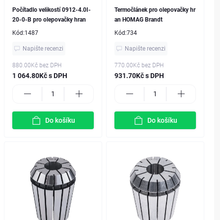
Počítadlo velikostí 0912-4.0I-
Termočlánek pro olepovačky hr
20-0-B pro olepovačky hran
an HOMAG Brandt
Kód:
1487
Kód:
734
Napište recenzi
Napište recenzi
880.00Kč
bez DPH
770.00Kč
bez DPH
1 064.80Kč s DPH
931.70Kč s DPH
Do košíku
Do košíku