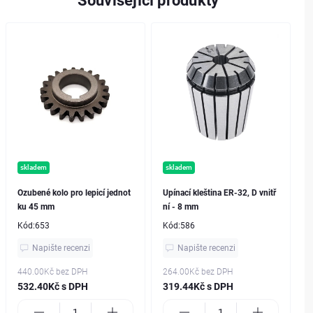
Související produkty
skladem
skladem
Ozubené kolo pro lepicí jednot
Upínací kleština ER-32, D vnitř
ku 45 mm
ní - 8 mm
Kód:
653
Kód:
586
Napište recenzi
Napište recenzi
440.00Kč
bez DPH
264.00Kč
bez DPH
532.40Kč s DPH
319.44Kč s DPH