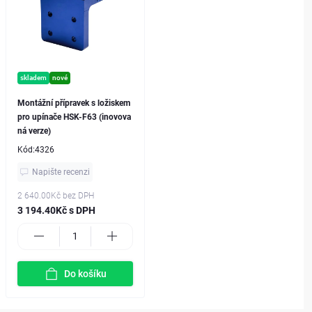
skladem
nové
Montážní přípravek s ložiskem
pro upínače HSK-F63 (inovova
ná verze)
Kód:
4326
Napište recenzi
2 640.00Kč
bez DPH
3 194.40Kč s DPH
Do košíku