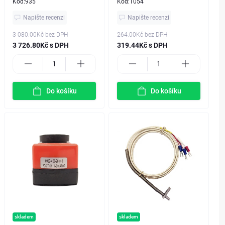
Kód:
935
Kód:
1054
Napište recenzi
Napište recenzi
3 080.00Kč
bez DPH
264.00Kč
bez DPH
3 726.80Kč s DPH
319.44Kč s DPH
Do košíku
Do košíku
skladem
skladem