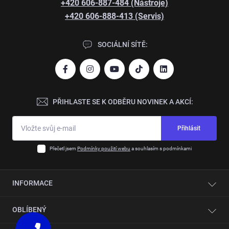
+420 606-887-484 (Nástroje)
+420 606-888-413 (Servis)
SOCIÁLNÍ SÍTĚ:
PŘIHLASTE SE K ODBĚRU NOVINEK A AKCÍ:
Přihlásit
Přečetl jsem
Podmínky použití webu
a souhlasím s podmínkami
INFORMACE
Kontakty
OBLÍBENÝ
O společnosti
Automatizace