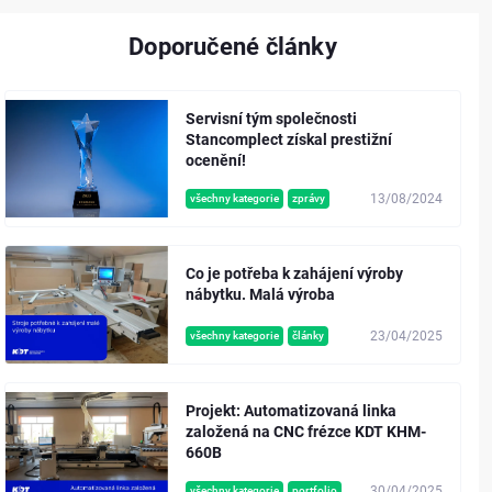
Doporučené články
Servisní tým společnosti
Stancomplect získal prestižní
ocenění!
13/08/2024
všechny kategorie
zprávy
Co je potřeba k zahájení výroby
nábytku. Malá výroba
23/04/2025
všechny kategorie
články
Projekt: Automatizovaná linka
založená na CNC frézce KDT KHM-
660B
30/04/2025
všechny kategorie
portfolio