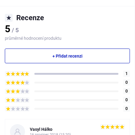
Recenze
5
/ 5
průměrné hodnocení produktu
+ Přidat recenzi
1
0
0
0
0
Vasyl Hálko
16 prosinec 2018 (15:20)