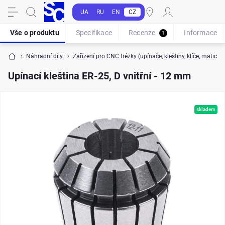
UA
RU
EN
CZ
Vše o produktu
Specifikace
Recenze
Informace
1
Náhradní díly
Zařízení pro CNC frézky (upínače, kleštiny, klíče, matice, 
Upínací kleština ER-25, D vnitřní - 12 mm
skladem