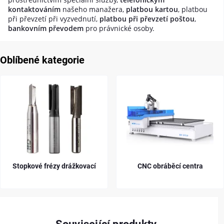
kontaktováním
našeho manažera,
platbou kartou
, platbou
při převzetí při vyzvednutí,
platbou při převzetí poštou
,
bankovním převodem
pro právnické osoby.
Oblíbené kategorie
žkovací
CNC obráběcí centra
Diamantové f
fasády