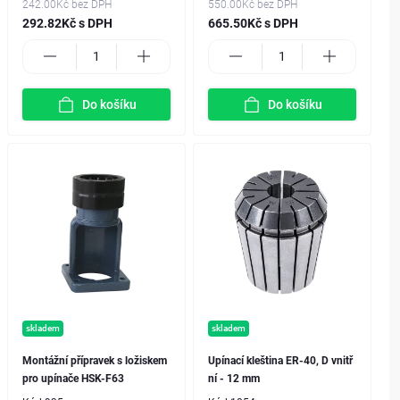
242.00Kč
bez DPH
550.00Kč
bez DPH
292.82Kč s DPH
665.50Kč s DPH
Do košíku
Do košíku
skladem
skladem
Montážní přípravek s ložiskem
Upínací kleština ER-40, D vnitř
pro upínače HSK-F63
ní - 12 mm