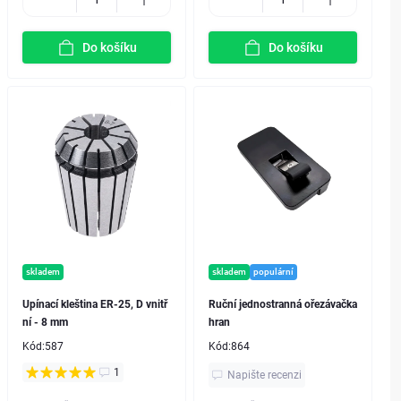
Do košíku
Do košíku
skladem
skladem
populární
Upínací kleština ER-25, D vnitř
Ruční jednostranná ořezávačka
ní - 8 mm
hran
Kód:
587
Kód:
864
1
Napište recenzi