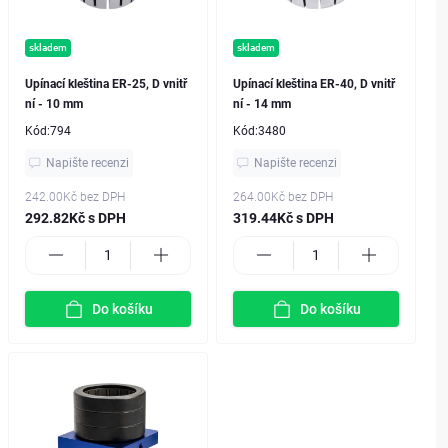
skladem
skladem
Upínací kleština ER-25, D vnitř
Upínací kleština ER-40, D vnitř
ní - 10 mm
ní - 14 mm
Kód:
794
Kód:
3480
Napište recenzi
Napište recenzi
242.00Kč
bez DPH
264.00Kč
bez DPH
292.82Kč s DPH
319.44Kč s DPH
Do košíku
Do košíku