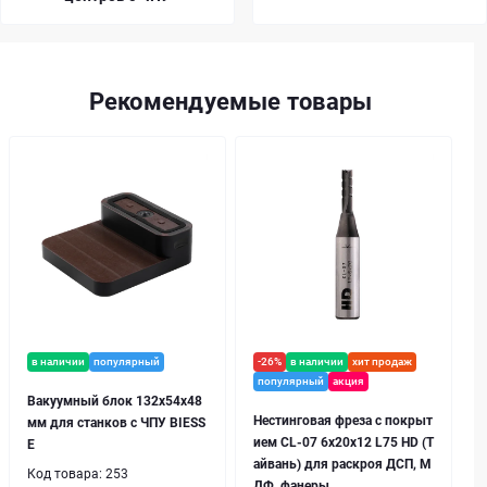
Рекомендуемые товары
в наличии
популярный
-26%
в наличии
хит продаж
популярный
акция
Вакуумный блок 132x54x48
Нестинговая фреза с покрыт
мм для станков с ЧПУ BIESS
ием CL-07 6х20х12 L75 HD (Т
E
айвань) для раскроя ДСП, М
Код товара:
253
ДФ, фанеры