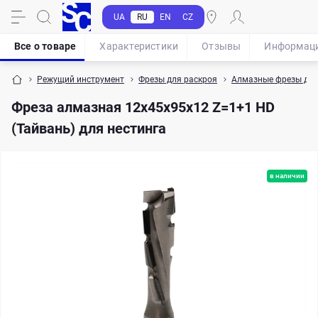
UA
RU
EN
CZ
Все о товаре
Характеристики
Отзывы
Информац
Режущий инструмент
Фрезы для раскроя
Алмазные фрезы для
Фреза алмазная 12х45х95х12 Z=1+1 HD
(Тайвань) для нестинга
в наличии