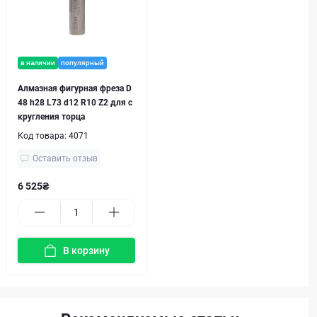
в наличии
популярный
Алмазная фигурная фреза D
48 h28 L73 d12 R10 Z2 для с
кругления торца
Код товара:
4071
Оставить отзыв
6 525₴
В корзину