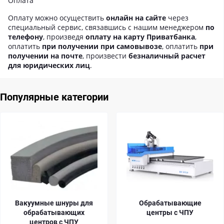
Оплата
Оплату можно осуществить
онлайн на сайте
через
специальный сервис, связавшись с нашим менеджером
по
телефону
, произведя
оплату на карту Приватбанка
,
оплатить
при получении при самовывозе
, оплатить
при
получении на почте
, произвести
безналичный расчет
для юридических лиц
.
Популярные категории
умные шнуры для
Обрабатывающие
Ц
рабатывающих
центры с ЧПУ
ентров с ЧПУ