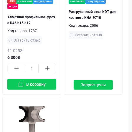
-43%
в наличии
популярный
в наличии
популярный
акция
Разгрузочный стол KDT для
Алмазная профильная фрез
нестинга KHA-9710
а D46 h15 d12
Код товара:
2006
Код товара:
1787
Оставить отзыв
Оставить отзыв
11 025₴
6 300₴
В корзину
Запрос цены