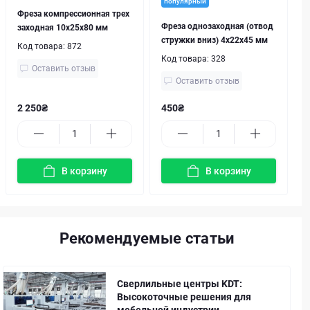
популярный
Фреза компрессионная трех
Фреза однозаходная (отвод
заходная 10х25х80 мм
стружки вниз) 4х22х45 мм
Код товара:
872
Код товара:
328
Оставить отзыв
Оставить отзыв
2 250₴
450₴
В корзину
В корзину
Рекомендуемые статьи
Сверлильные центры KDT:
Высокоточные решения для
мебельной индустрии