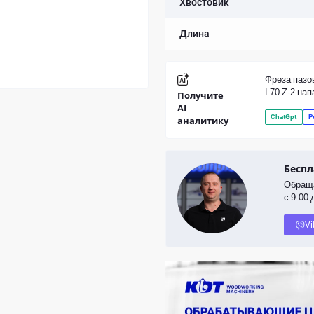
Хвостовик
Длина
Фреза пазо
L70 Z-2 нап
Получите
AI
ChatGpt
P
аналитику
Беспл
Обраща
с 9:00 
Vi