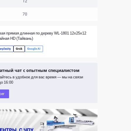
12
70
вая прямая длинная по дереву WL-1801 12x25x12
айная HD (Тайвань)
erplexity
Grok
Google AI
атный чат с опытным специалистом
йтесь в удобное для вас время — мы на связи
до 16:00
ber