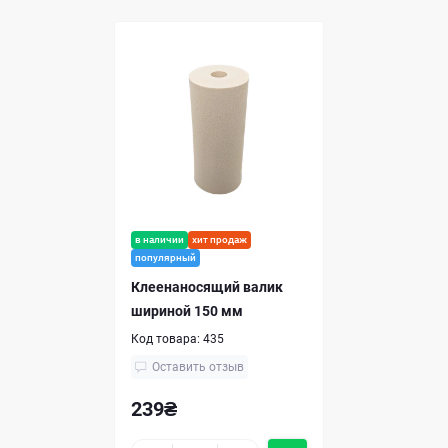
в наличии
хит продаж
популярный
Клеенаносящий валик
шириной 150 мм
Код товара:
435
Оставить отзыв
239₴