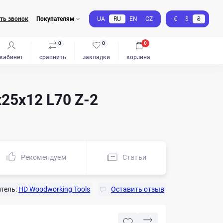
ть звонок
Покупателям
UA
RU
EN
CZ
€
$
₴
0
0
0
кабинет
сравнить
закладки
корзина
25x12 L70 Z-2
Рекомендуем
Статьи
тель:
HD Woodworking Tools
Оставить отзыв