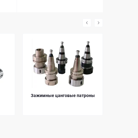
ные цанговые патроны
Ключи для цанговых патронов
ER