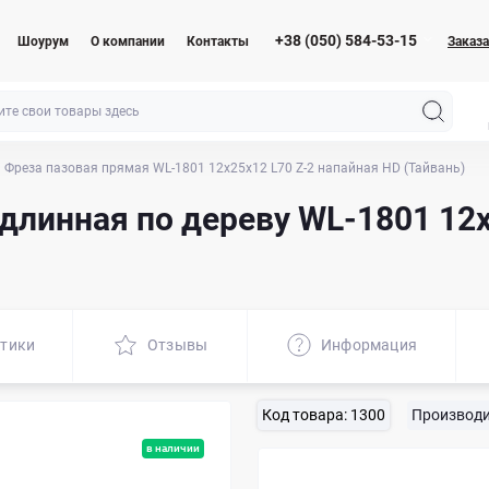
+38 (050) 584-53-15
Шоурум
О компании
Контакты
Заказа
Фреза пазовая прямая WL-1801 12x25x12 L70 Z-2 напайная HD (Тайвань)
длинная по дереву WL-1801 12x
стики
Отзывы
Информация
Код товара:
1300
Производи
в наличии