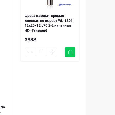
Фреза пазовая прямая
длинная по дереву WL-1801
12x25x12 L70 Z-2 напайная
HD (Тайвань)
383₴
м
по
ь