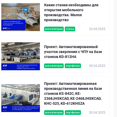
Какие станки необходимы для
открытия мебельного
производства. Малое
производство
23.04.2025
все категории
статьи
Проект: Автоматизированный
участок сверления с ЧПУ на базе
станков KD-812HA
30.04.2025
все категории
портфолио
Проект: Автоматизированная
производственная линия на базе
станков KS-842C, KE-
2368JHSKCAD, KE-2468JHSKCAD,
KHC-525, KD-612KHSZA
30.04.2025
все категории
портфолио