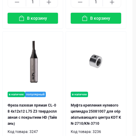
В корзину
В корзину
в наличии
популярный
в наличии
Фреза пазовая прямая CL-0
Муфта крепления нулевого
8 4х12х12 L75 Z3 твердоспл
цилиндра 25081007 для обр
авная с покрытием HD (Тайв
абатывающего центра KDT K
ань)
N-2710/KN-3710
Код товара:
3247
Код товара:
3236