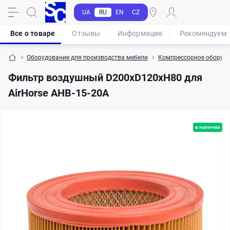
UA
RU
EN
CZ
Все о товаре
Отзывы
Информация
Рекомендуем
Оборудование для производства мебели
Компрессорное оборуд
Фильтр воздушный D200хD120хH80 для
AirHorse AHB-15-20A
в наличии