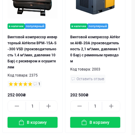
в наличии
популярный
в наличии
популярный
Винтовой компрессор инвер
Винтовой компрессор AirHor
торный AirHorse BPM-15A-S
se AHB-20A (производитель
-300 VSD (производительно
ность 2,1 м³/мин, давление 1
сть 1.4 м³/мин, давление 10
0 Бар) с ременным приводо
Бар) с ресивером и осушите
м
лем
Код товара:
2003
Код товара:
2375
Оставить отзыв
1
252 000₴
202 500₴
В корзину
В корзину