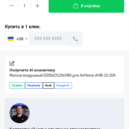
В корзину
Купить в 1 клик:
+38
Получите AI аналитику
Фильтр воздушный D200хD120хH80 для AirHorse AHB-15-20A
ChatGpt
Perplexity
Grok
Google AI