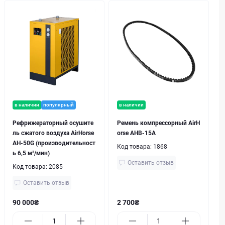
в наличии
популярный
в наличии
Рефрижераторный осушите
Ремень компрессорный AirH
ль сжатого воздуха AirHorse
orse AHB-15A
AH-50G (производительност
Код товара:
1868
ь 6,5 м³/мин)
Оставить отзыв
Код товара:
2085
Оставить отзыв
90 000₴
2 700₴