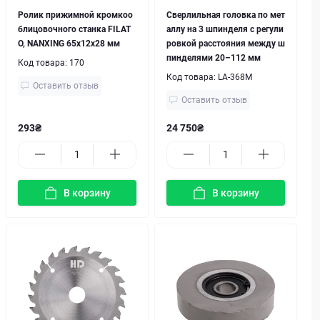
Ролик прижимной кромкоо
Сверлильная головка по мет
блицовочного станка FILAT
аллу на 3 шпинделя с регули
O, NANXING 65x12х28 мм
ровкой расстояния между ш
пинделями 20–112 мм
Код товара:
170
Код товара:
LA-368M
Оставить отзыв
Оставить отзыв
293₴
24 750₴
В корзину
В корзину