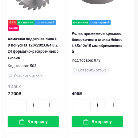
-24%
в наличии
популярный
в наличии
популярный
акция
Ролик прижимной кромкоо
Алмазная подрезная пила H
блицовочного станка Hebroc
D конусная 120x20x3.0/4.0 Z
k 65х12х15 мм обрезиненны
24 форматно-раскроечных с
й
танков
Код товара:
873
Код товара:
503
Оставить отзыв
Оставить отзыв
9 450₴
7 200₴
405₴
В корзину
В корзину