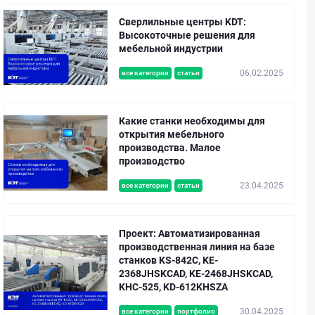
Сверлильные центры KDT:
Высокоточные решения для
мебельной индустрии
06.02.2025
все категории
статьи
Какие станки необходимы для
открытия мебельного
производства. Малое
производство
23.04.2025
все категории
статьи
Проект: Автоматизированная
производственная линия на базе
станков KS-842C, KE-
2368JHSKCAD, KE-2468JHSKCAD,
KHC-525, KD-612KHSZA
30.04.2025
все категории
портфолио