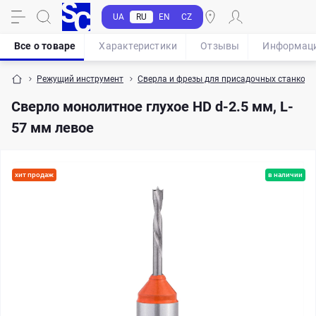
UA
RU
EN
CZ
Все о товаре
Характеристики
Отзывы
Информац
Режущий инструмент
Сверла и фрезы для присадочных станков
Сверло монолитное глухое HD d-2.5 мм, L-
57 мм левое
хит продаж
в наличии