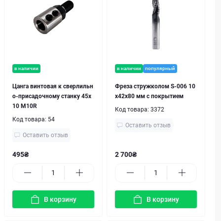
в наличии
в наличии
популярный
Цанга винтовая к сверлильн
Фреза стружколом S-006 10
о-присадочному станку 45х
х42х80 мм с покрытием
10 M10R
Код товара:
3372
Код товара:
54
Оставить отзыв
Оставить отзыв
495₴
2 700₴
В корзину
В корзину