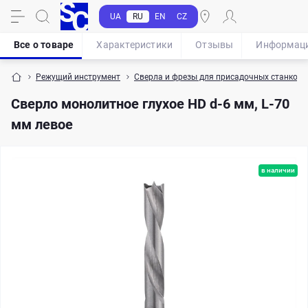
UA
RU
EN
CZ
Все о товаре
Характеристики
Отзывы
Информац
Режущий инструмент
Сверла и фрезы для присадочных станков
Сверло монолитное глухое HD d-6 мм, L-70
мм левое
в наличии