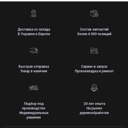
Доставка со склада
Состав запчастей
В Украине и Европе
Более 4 000 позиций
Быстрая отправка
Сервис и запуск
Товар в наличии
Пусконаладка и ремонт
Подбор под
20 лет опыта
производство
На рынке
Индивидуальные
деревообработки
решения