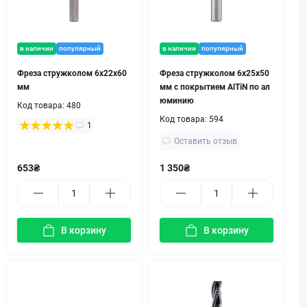
в наличии
популярный
в наличии
популярный
Фреза стружколом 6х22х60
Фреза стружколом 6x25x50
мм
мм с покрытием AlTiN по ал
юминию
Код товара:
480
Код товара:
594
1
Оставить отзыв
653₴
1 350₴
В корзину
В корзину