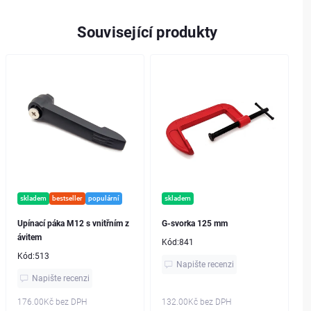
Související produkty
skladem
bestseller
populární
skladem
Upínací páka M12 s vnitřním z
G-svorka 125 mm
ávitem
Kód:
841
Kód:
513
Napište recenzi
Napište recenzi
176.00Kč
bez DPH
132.00Kč
bez DPH