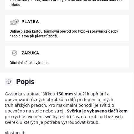
skladu.
PLATBA
Online platba kartou, bankovní převod pro fyzické i právnické osoby
nebo platba při převzetí zboží.
ZÁRUKA
Oficiální záruka výrobce.
Popis
G-svorka s upínací šířkou
150 mm
slouží k upínání a
upevňování různých obrobků a dílů při lepení a jiných
truhlářských pracích. Pro maximální pohodlí je svítidlo
upevněno na stole nebo stroji.
Svěrka je vybavena tlačítkem
pro rychlé uvolnění svěrky a šetří čas, na rozdíl od běžných
svěrek, u kterých je potřeba vyšroubovat šroub.
Vlastnosti: