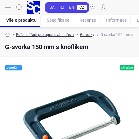
UA
RU
EN
CZ
Vše o produktu
Specifikace
Recenze
Informace
Ruční nářadí pro opracování dřeva
G svorky
G-svorka 150 mm s kn
G-svorka 150 mm s knoflíkem
populární
skladem