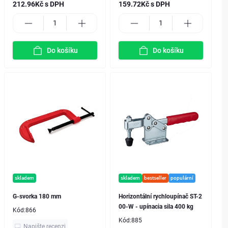
212.96Kč s DPH
159.72Kč s DPH
Do košíku
Do košíku
skladem
skladem
bestseller
populární
G-svorka 180 mm
Horizontální rychloupínač ST-2
00-W - upínacia sila 400 kg
Kód:
866
Kód:
885
Napište recenzi