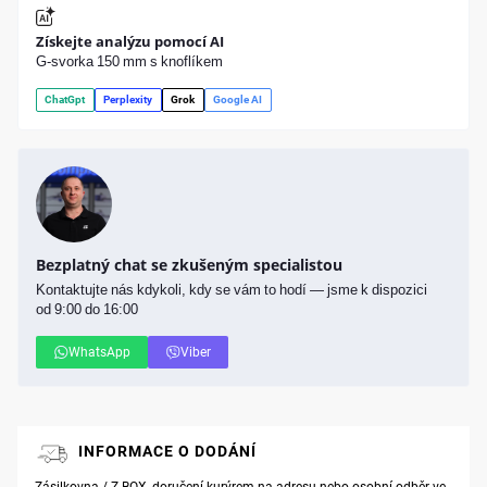
Získejte analýzu pomocí AI
G-svorka 150 mm s knoflíkem
ChatGpt
Perplexity
Grok
Google AI
Bezplatný chat se zkušeným specialistou
Kontaktujte nás kdykoli, kdy se vám to hodí — jsme k dispozici
od 9:00 do 16:00
WhatsApp
Viber
INFORMACE O DODÁNÍ
Zásilkovna / Z-BOX, doručení kurýrem na adresu nebo osobní odběr ve