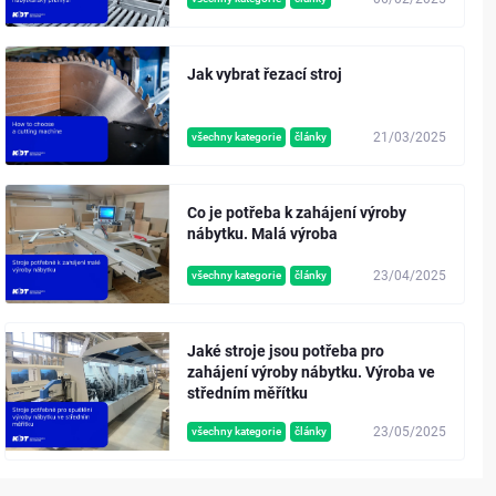
Jak vybrat řezací stroj
21/03/2025
všechny kategorie
články
Co je potřeba k zahájení výroby
nábytku. Malá výroba
23/04/2025
všechny kategorie
články
Jaké stroje jsou potřeba pro
zahájení výroby nábytku. Výroba ve
středním měřítku
23/05/2025
všechny kategorie
články