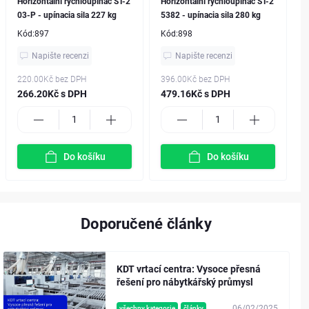
Horizontální rychloupínač ST-2
Horizontální rychloupínač ST-2
03-P - upínacia sila 227 kg
5382 - upínacia sila 280 kg
Kód:
897
Kód:
898
Napište recenzi
Napište recenzi
220.00Kč
bez DPH
396.00Kč
bez DPH
266.20Kč s DPH
479.16Kč s DPH
Do košíku
Do košíku
Doporučené články
KDT vrtací centra: Vysoce přesná
řešení pro nábytkářský průmysl
06/02/2025
všechny kategorie
články