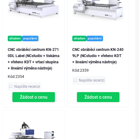
skladem
populární
skladem
populární
CNC obráběcí centrum KN-271
CNC obráběcí centrum KN-240
0DL Label (NCstudio + tiskárna
9LP (NCstudio + vřeteno KDT
+ vřeteno KDT + vrtací skupina
+ lineární výměna nástroje)
+ lineární výměna nástroje)
Kód:
2359
Kód:
2354
Napište recenzi
Napište recenzi
Žádost o cenu
Žádost o cenu