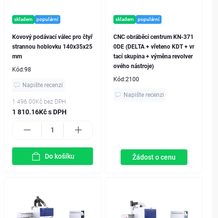
skladem
populární
skladem
populární
Kovový podávací válec pro čtyř
CNC obráběcí centrum KN-371
strannou hoblovku 140x35x25
0DE (DELTA + vřeteno KDT + vr
mm
tací skupina + výměna revolver
ového nástroje)
Kód:
98
Kód:
2100
Napište recenzi
Napište recenzi
1 496.00Kč
bez DPH
1 810.16Kč s DPH
Do košíku
Žádost o cenu