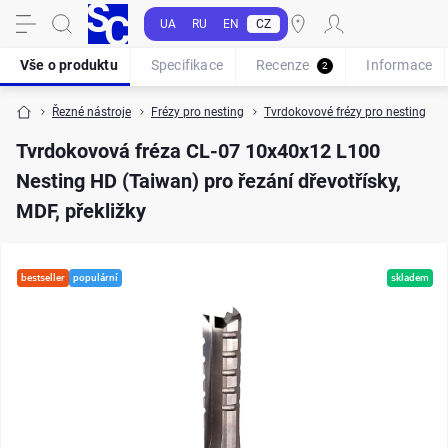
UA
RU
EN
CZ
Vše o produktu
Specifikace
Recenze
Informace
2
Řezné nástroje
Frézy pro nesting
Tvrdokovové frézy pro nesting
Tvrdokovová fréza CL-07 10x40x12 L100
Nesting HD (Taiwan) pro řezání dřevotřísky,
MDF, překližky
bestseller
populární
skladem