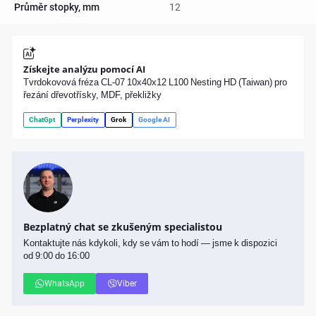
Průměr stopky, mm
12
Získejte analýzu pomocí AI
Tvrdokovová fréza CL-07 10x40x12 L100 Nesting HD (Taiwan) pro
řezání dřevotřísky, MDF, překližky
ChatGpt
Perplexity
Grok
Google AI
Bezplatný chat se zkušeným specialistou
Kontaktujte nás kdykoli, kdy se vám to hodí — jsme k dispozici
od 9:00 do 16:00
WhatsApp
Viber