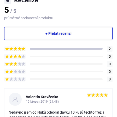
Recenze
5
/ 5
průměrné hodnocení produktu
+ Přidat recenzi
2
0
0
0
0
Valentin Kravčenko
15 březen 2019 (21:48)
Nedávno jsem od kluků odebral dávku 10 kusů těchto fréz a