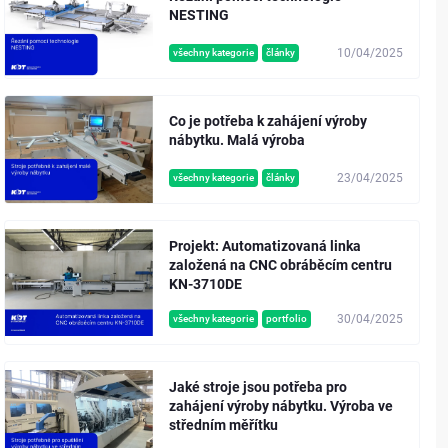
NESTING
10/04/2025
všechny kategorie
články
Co je potřeba k zahájení výroby
nábytku. Malá výroba
23/04/2025
všechny kategorie
články
Projekt: Automatizovaná linka
založená na CNC obráběcím centru
KN-3710DE
30/04/2025
všechny kategorie
portfolio
Jaké stroje jsou potřeba pro
zahájení výroby nábytku. Výroba ve
středním měřítku