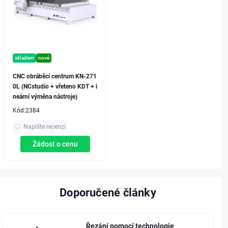
skladem
nové
CNC obráběcí centrum KN-271
0L (NCstudio + vřeteno KDT + i
neární výměna nástroje)
Kód:
2384
Napište recenzi
Žádost o cenu
Doporučené články
Řezání pomocí technologie