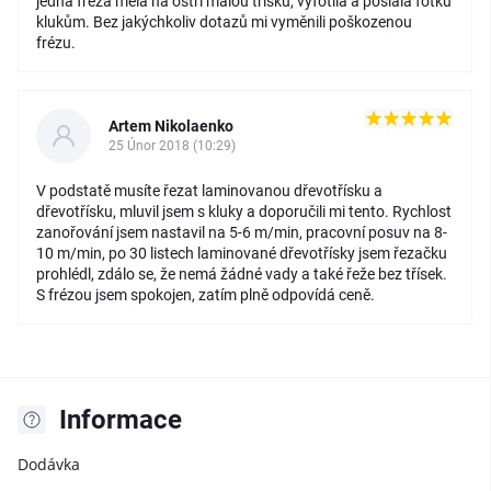
jedna fréza měla na ostří malou třísku, vyfotila a poslala fotku
klukům. Bez jakýchkoliv dotazů mi vyměnili poškozenou
frézu.
Artem Nikolaenko
25 Únor 2018 (10:29)
V podstatě musíte řezat laminovanou dřevotřísku a
dřevotřísku, mluvil jsem s kluky a doporučili mi tento. Rychlost
zanořování jsem nastavil na 5-6 m/min, pracovní posuv na 8-
10 m/min, po 30 listech laminované dřevotřísky jsem řezačku
prohlédl, zdálo se, že nemá žádné vady a také řeže bez třísek.
S frézou jsem spokojen, zatím plně odpovídá ceně.
Informace
Dodávka