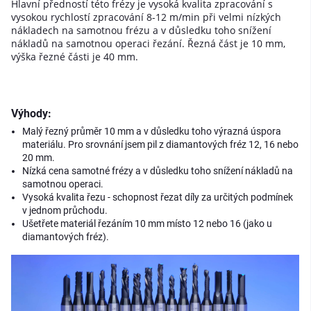
Hlavní předností této frézy je vysoká kvalita zpracování s
vysokou rychlostí zpracování 8-12 m/min při velmi nízkých
nákladech na samotnou frézu a v důsledku toho snížení
nákladů na samotnou operaci řezání. Řezná část je 10 mm,
výška řezné části je 40 mm.
Výhody:
Malý řezný průměr 10 mm a v důsledku toho výrazná úspora
materiálu. Pro srovnání jsem pil z diamantových fréz 12, 16 nebo
20 mm.
Nízká cena samotné frézy a v důsledku toho snížení nákladů na
samotnou operaci.
Vysoká kvalita řezu - schopnost řezat díly za určitých podmínek
v jednom průchodu.
Ušetřete materiál řezáním 10 mm místo 12 nebo 16 (jako u
diamantových fréz).