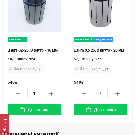
в наявності
в наявності
популярний
Цанга OZ-25, D внутр - 16 мм
Цанга OZ-25, D внутр - 20 мм
Код товару:
954
Код товару:
955
Залишити відгук
Залишити відгук
540₴
540₴
До кошика
До кошика
Фільтр
Популярні категорії