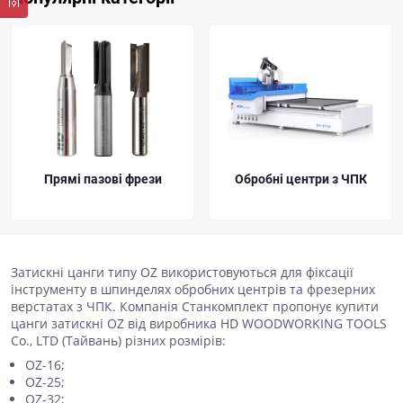
Прямі пазові фрези
Обробні центри з ЧПК
Затискні цанги типу OZ використовуються для фіксації
інструменту в шпинделях обробних центрів та фрезерних
верстатах з ЧПК. Компанія Станкомплект пропонує купити
цанги затискні OZ від виробника HD WOODWORKING TOOLS
Co., LTD (Тайвань) різних розмірів:
OZ-16;
OZ-25;
OZ-32;