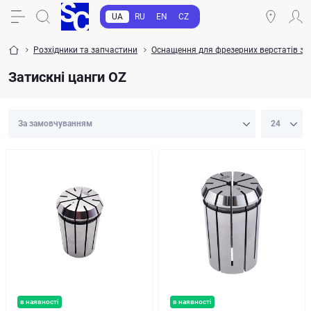
UA
RU
EN
CZ
Розхідники та запчастини
Оснащення для фрезерних верстатів з чпк
Затискні цанги OZ
в наявності
в наявності