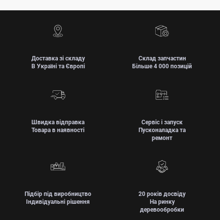
Доставка зі складу
Склад запчастин
В Україні та Європі
Більше 4 000 позицій
Швидка відправка
Сервіс і запуск
Товара в наявності
Пусконаладка та
ремонт
Підбір під виробництво
20 років досвіду
Індивідуальні рішення
На ринку
деревообробки