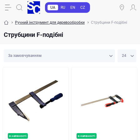
UA
RU
EN
CZ
Ручний інструмент для деревообробки
Струбцини F-подібні
Струбцини F-подібні
в наявності
в наявності