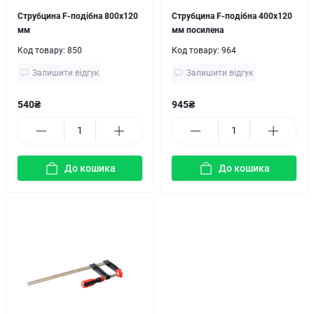
Струбцина F-подібна 800x120
Струбцина F-подібна 400x120
мм
мм посилена
Код товару:
850
Код товару:
964
Залишити відгук
Залишити відгук
540₴
945₴
До кошика
До кошика