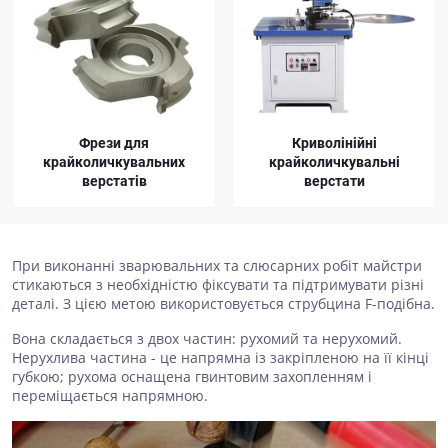
Фрези для
Криволінійні
крайколичкувальних
крайколичкувальні
верстатів
верстати
При виконанні зварювальних та слюсарних робіт майстри
стикаються з необхідністю фіксувати та підтримувати різні
деталі. З цією метою використовується струбцина F-подібна.
Вона складається з двох частин: рухомий та нерухомий.
Нерухлива частина - це напрямна із закріпленою на її кінці
губкою; рухома оснащена гвинтовим захопленням і
переміщається напрямною.