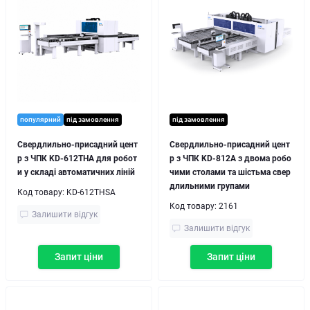
популярний
під замовлення
під замовлення
Свердлильно-присадний цент
Свердлильно-присадний цент
р з ЧПК KD-612THA для робот
р з ЧПК KD-812A з двома робо
и у складі автоматичних ліній
чими столами та шістьма свер
длильними групами
Код товару:
KD-612THSA
Код товару:
2161
Залишити відгук
Залишити відгук
Запит ціни
Запит ціни