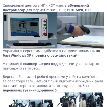
Свердлильні центри з ЧПК KDT мають
вбудований
построцесор
для форматів:
XML, BPP, PDX, MPR, DXF
.
Управління верстатами здійснюється промисловим
ПК на
базі Windows XP (повністю русифікований)
.
У комплекті
сканнер-штрих кодів
для зчитування карток
присадок із заготовок.
Верстат зберігає всі робочі програми у себе на комп'ютері
та оператору залишається тільки відкрити необхідний файл
на комп'ютері та встановити заготовку верстат.
Час
переналаштування дорівнює 0
.