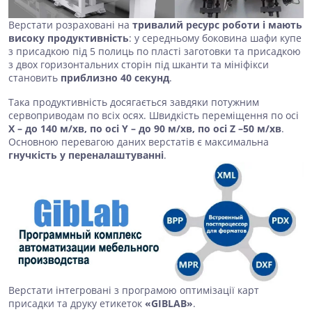
Верстати розраховані на
тривалий ресурс роботи і мають
високу продуктивність
: у середньому боковина шафи купе
з присадкою під 5 полиць по пласті заготовки та присадкою
з двох горизонтальних сторін під шканти та мініфікси
становить
приблизно 40 секунд
.
Така продуктивність досягається завдяки потужним
сервоприводам по всіх осях. Швидкість переміщення по осі
Х – до 140 м/хв, по осі Y – до 90 м/хв, по осі Z –50 м/хв
.
Основною перевагою даних верстатів є максимальна
гнучкість у переналаштуванні
.
Верстати інтегровані з програмою оптимізації карт
присадки та друку етикеток
«GIBLAB»
.