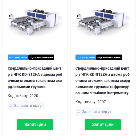
популярний
під замовлення
популярний
під замовлення
Свердлильно-присадний цент
Свердлильно-присадний цент
р з ЧПК KD-812HA з двома роб
р з ЧПК KD-812ZA з двома роб
очими столами та шістьма све
очими столами, шістьма сверд
рдлильними групами
лильними групами та фрезеру
ванням зі зміною інструменту
Код товару:
2120
Код товару:
2307
Залишити відгук
Залишити відгук
Запит ціни
Запит ціни