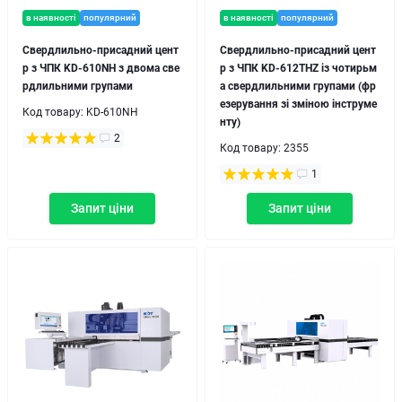
в наявності
популярний
в наявності
популярний
Свердлильно-присадний цент
Свердлильно-присадний цент
р з ЧПК KD-610NH з двома све
р з ЧПК KD-612THZ із чотирьм
рдлильними групами
а свердлильними групами (фр
езерування зі зміною інструме
Код товару:
KD-610NH
нту)
2
Код товару:
2355
1
Запит ціни
Запит ціни