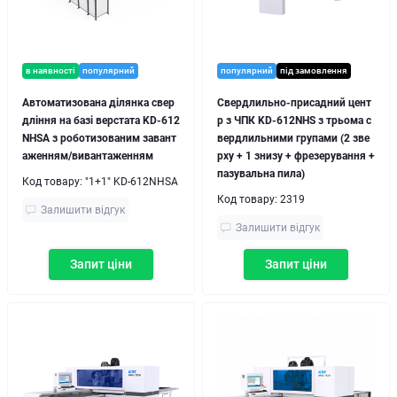
в наявності
популярний
популярний
під замовлення
Автоматизована ділянка свер
Свердлильно-присадний цент
дління на базі верстата KD-612
р з ЧПК KD-612NHS з трьома с
NHSA з роботизованим завант
вердлильними групами (2 зве
аженням/вивантаженням
рху + 1 знизу + фрезерування +
пазувальна пила)
Код товару:
"1+1" KD-612NHSA
Код товару:
2319
Залишити відгук
Залишити відгук
Запит ціни
Запит ціни