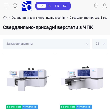
UA
RU
EN
CZ
Обладнання для виробництва меблів
Свердлильно-присадні верс
Свердлильно-присадні верстати з ЧПК
в наявності
популярний
в наявності
популярний