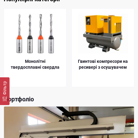
тому. Також менше шпинделів займає інструмент,
наприклад п'ятірка глуха буде вам робити, як наскрізні,
так і глухі, а раніше вам треба було ставити окремі 5-ки
глуху та наскрізні - це вже 2 шпинделі замість одного.
Гвинтові компресори на
Аспіраційні установки
ресивері з осушувачем
Фільтр
Портфоліо