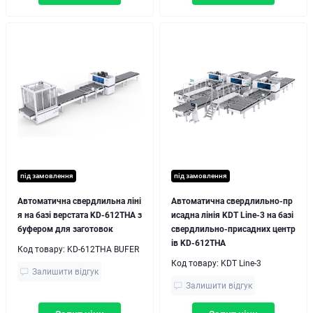
під замовлення
під замовлення
Автоматична свердлильна ліні
Автоматична свердлильно-пр
я на базі верстата KD-612THA з
исадна лінія KDT Line-3 на базі
буфером для заготовок
свердлильно-присадних центр
ів KD-612THA
Код товару:
KD-612THA BUFER
Код товару:
KDT Line-3
Залишити відгук
Залишити відгук