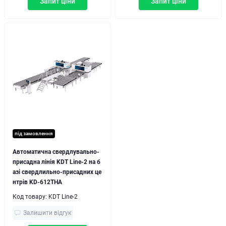
Запит ціни
Запит ціни
під замовлення
Автоматична свердлувально-
присадна лінія KDT Line-2 на б
азі свердлильно-присадних це
нтрів KD-612THA
Код товару:
KDT Line-2
Залишити відгук