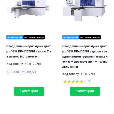
популярний
під замовлення
популярний
під замовлення
Свердлильно-присадний цент
Свердлильно-присадний цент
р з ЧПК KD-612GNH з віссю C т
р з ЧПК KD-612NH з двома све
а зміною інструменту
рдлильними групами (зверху +
знизу + фрезерування + пазува
Код товару:
KD-612GNH
льна пила)
Залишити відгук
Код товару:
KD-612NH
1
Запит ціни
Запит ціни