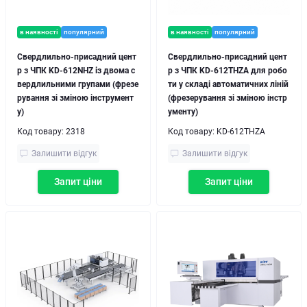
в наявності
популярний
в наявності
популярний
Свердлильно-присадний цент
Свердлильно-присадний цент
р з ЧПК KD-612NHZ із двома с
р з ЧПК KD-612THZA для робо
вердлильними групами (фрезе
ти у складі автоматичних ліній
рування зі зміною інструмент
(фрезерування зі зміною інстр
у)
ументу)
Код товару:
2318
Код товару:
KD-612THZA
Залишити відгук
Залишити відгук
Запит ціни
Запит ціни