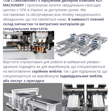
ТОВ Станкомплект є офіційним дилером компанії KDT
MACHINERY
і пропонуємо купити свердлильно-присадні
центри з ЧПК в Україні за доступною ціною. Ми
поставляємо та обслуговуємо всю лінійку свердлильного
обладнання, що поставляється нами.
В наявності повний
склад запчастин та витратних матеріалів до
свердлильних верстатів
.
Верстати спроектовані для роботи в найважчих умовах і
ідеально підходять як для виробництв, що спеціалізуються
на виготовленні
серійних меблів
, так і для підприємств, що
спеціалізуються на виробництві
індивідуальних меблів,
або послуг з присадки
.