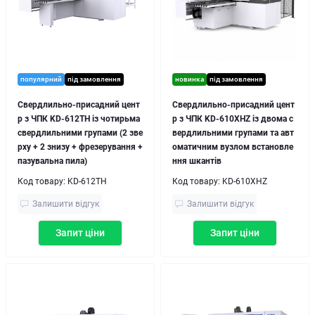
популярний
під замовлення
новинка
під замовлення
Свердлильно-присадний цент
Свердлильно-присадний цент
р з ЧПК KD-612TH із чотирьма
р з ЧПК KD-610XHZ із двома с
свердлильними групами (2 зве
вердлильними групами та авт
рху + 2 знизу + фрезерування +
оматичним вузлом встановле
пазувальна пила)
ння шкантів
Код товару:
KD-612TH
Код товару:
KD-610XHZ
Залишити відгук
Залишити відгук
Запит ціни
Запит ціни