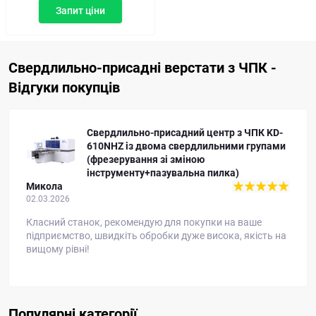
Запит ціни
Свердлильно-присадні верстати з ЧПК -
Відгуки покупців
Свердлильно-присадний центр з ЧПК KD-
610NH з двома свердлильними групами
Cтанкомплект
18.07.2024
Миколо, доброго дня. Це не нюанс - він по факту
захищає вас від браку, також на швидкість це не
впливає. Це новий алгоритм цих верстатів, коли
наскрізний отвір робиться двома свердлами - знизу та
зверху, щоб усунути брак, а також заощаджувати на
свердлах, бо глухі дешевші та мають більший ресурс.
Тому це тільки перевага, таке свердлення. Homag
Популярні категорії
хизувався таким алгоритмом свердління декілька років