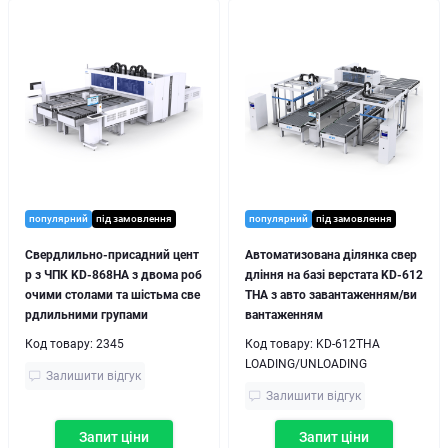
популярний
під замовлення
популярний
під замовлення
Свердлильно-присадний цент
Автоматизована ділянка свер
р з ЧПК KD-868HA з двома роб
дління на базі верстата KD-612
очими столами та шістьма све
THA з авто завантаженням/ви
рдлильними групами
вантаженням
Код товару:
2345
Код товару:
KD-612THA
LOADING/UNLOADING
Залишити відгук
Залишити відгук
Запит ціни
Запит ціни