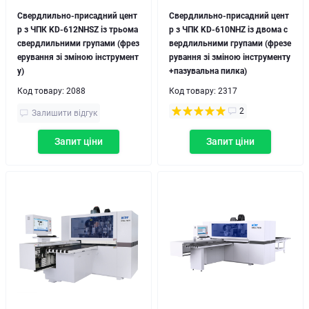
Свердлильно-присадний цент
Свердлильно-присадний цент
р з ЧПК KD-612NHSZ із трьома
р з ЧПК KD-610NHZ із двома с
свердлильними групами (фрез
вердлильними групами (фрезе
ерування зі зміною інструмент
рування зі зміною інструменту
у)
+пазувальна пилка)
Код товару:
2088
Код товару:
2317
2
Залишити відгук
Запит ціни
Запит ціни