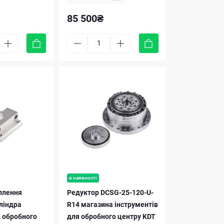
85 500₴
в наявності
плення
Редуктор DCSG-25-120-U-
ліндра
R14 магазина інструментів
 обробного
для обробного центру KDT