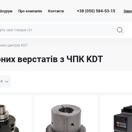
+38 (050) 584-53-15
Шоурум
Про компанію
Контакти
Замо
них центрів KDT
них верстатів з ЧПК KDT