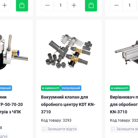
лярний
в наявності
популярний
в наявності
ини
Вакуумний клапан для
Вирівнювач по
YP-50-70-20
обробного центру KDT KN-
для обробног
трів з ЧПК
3710
KN-3710
Код товару:
3293
Код товару:
33
8
Залишити відгук
Залишити в
дгук