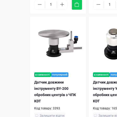
в наявності
популярний
в наявності
попу
Датчик довжини
Датчик довж
інструменту BY-200
інструменту 
обробних центрів з ЧПК
обробних цен
KDT
KDT
Код товару:
3393
Код товару:
165
Залишити відгук
Залишити ві