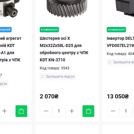
лярний
в наявності
в наявності
ий агрегат
Шестерня осі X
Інвертор DEL
ній KDT
M2x32Zx58L-D25 для
VFD007EL21
-A1 для
обробного центру з ЧПК
Код товару:
40
трів з ЧПК
KDT KN-3710
Залишити в
Код товару:
3543
7
Залишити відгук
дгук
2 070₴
13 050₴