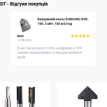
DT - Відгуки покупців
Вакуумний насос EUROVAC KVE-
100, 3 кВт, 100 м3/год
Іван
13.08.2024
В нас такой насос стоїть на фрезері з ЧПУ
тримає вакуум добре та працює майже 6
років