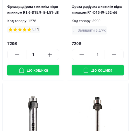
Фреза радіусна з нижнім підш
Фреза радіусна з нижнім підш
ипником R1,6-D15,9-l9-L51-d8
ипником R1-D15-l9-L52-d6
Код товару:
1278
Код товару:
3990
1
Залишити відгук
720₴
720₴
До кошика
До кошика