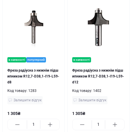
в наявності
популярний
в наявності
Фреза радіусна з нижнім підш
Фреза радіусна з нижнім підш
ипником R12,7-D38,1-l19-L59-
ипником R12,7-D38,1-l19-L59-
d8
d12
Код товару:
1283
Код товару:
1402
Залишити відгук
Залишити відгук
1 305₴
1 305₴