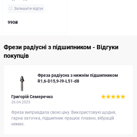
Залишити відгук
990₴
Фрези радіусні з підшипником - Відгуки
покупців
Фреза радіусна з нижнім підшипником
R1,6-D15,9-l9-L51-d8
Григорій Семеречко
26.04.2025
Фреза виправдала свою ціну. Використовую щодня,
гарна заточка, підшипник працює плавно, вібрацій
немає.