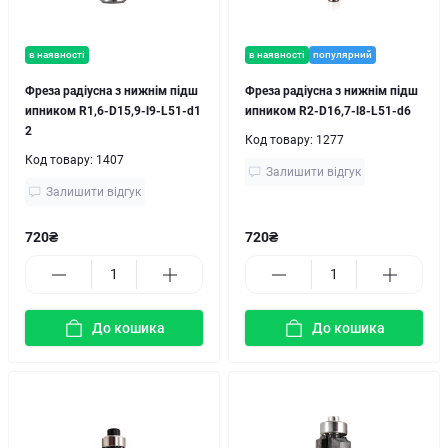
в наявності
в наявності
популярний
Фреза радіусна з нижнім підш
Фреза радіусна з нижнім підш
ипником R1,6-D15,9-l9-L51-d1
ипником R2-D16,7-l8-L51-d6
2
Код товару:
1277
Код товару:
1407
Залишити відгук
Залишити відгук
720₴
720₴
До кошика
До кошика