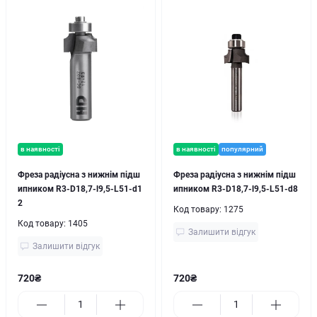
в наявності
в наявності
популярний
Фреза радіусна з нижнім підш
Фреза радіусна з нижнім підш
ипником R3-D18,7-l9,5-L51-d1
ипником R3-D18,7-l9,5-L51-d8
2
Код товару:
1275
Код товару:
1405
Залишити відгук
Залишити відгук
720₴
720₴