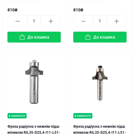
810₴
810₴
До кошика
До кошика
в наявності
в наявності
Фреза радіусна з нижнім підш
Фреза радіусна з нижнім підш
ипником R6,35-D25,4-l11-L51-
ипником R6,35-D25,4-l11-L51-