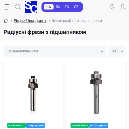
UA
RU
EN
CZ
Ріжучий інструмент
Фрези радіусні з підшипником
Радіусні фрези з підшипником
в наявності
популярний
в наявності
популярний