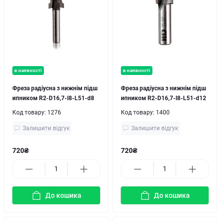
в наявності
в наявності
Фреза радіусна з нижнім підш
Фреза радіусна з нижнім підш
ипником R2-D16,7-l8-L51-d8
ипником R2-D16,7-l8-L51-d12
Код товару:
1276
Код товару:
1400
Залишити відгук
Залишити відгук
720₴
720₴
До кошика
До кошика