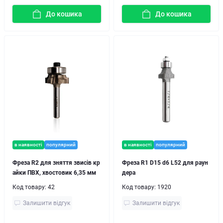
До кошика
До кошика
в наявності
популярний
в наявності
популярний
Фреза R2 для зняття звисів кр
Фреза R1 D15 d6 L52 для раун
айки ПВХ, хвостовик 6,35 мм
дера
Код товару:
42
Код товару:
1920
Залишити відгук
Залишити відгук