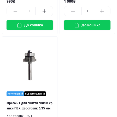
990₴
1 080₴
До кошика
До кошика
популярний
під замовлення
Фреза R1 для зняття звисів кр
айки ПВХ, хвостовик 6,35 мм
Код товару:
1921