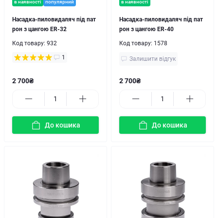
в наявності
популярний
в наявності
Насадка-пиловидаляч під пат
Насадка-пиловидаляч під пат
рон з цангою ER-32
рон з цангою ER-40
Код товару:
932
Код товару:
1578
1
Залишити відгук
2 700₴
2 700₴
До кошика
До кошика