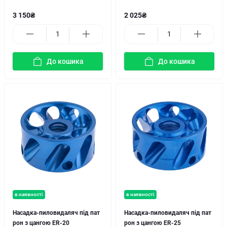
3 150₴
2 025₴
До кошика
До кошика
в наявності
в наявності
Насадка-пиловидаляч під пат
Насадка-пиловидаляч під пат
рон з цангою ER-20
рон з цангою ER-25