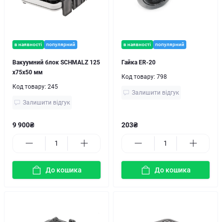
в наявності
популярний
в наявності
популярний
Вакуумний блок SCHMALZ 125
Гайка ER-20
x75x50 мм
Код товару:
798
Код товару:
245
Залишити відгук
Залишити відгук
9 900₴
203₴
До кошика
До кошика