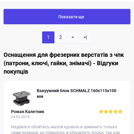
Показати ще
1
2
>
>|
Оснащення для фрезерних верстатів з чпк
(патрони, ключі, гайки, знімачі) - Відгуки
покупців
Пластиковий затискач зміни інструменту
під патрон ISO-30
Артур
06.02.2019
Оригинальные Биессовские брал за 70 $, эти обошлись
в 2 раза дешевле, пластик что там, что там)