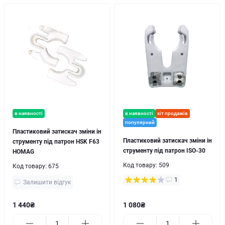
в наявності
в наявності
хіт продажів
популярний
Пластиковий затискач зміни ін
Пластиковий затискач зміни ін
струменту під патрон HSK F63
струменту під патрон ISO-30
HOMAG
Код товару:
509
Код товару:
675
1
Залишити відгук
1 440₴
1 080₴