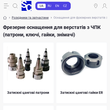
UA
RU
EN
CZ
Розхідники та запчастини
Оснащення для фрезерних верстатів з чпк
Фрезерне оснащення для верстатів з ЧПК
(патрони, ключі, гайки, знімачі)
Затискні цангові патрони
Затискні цангові гайки ER