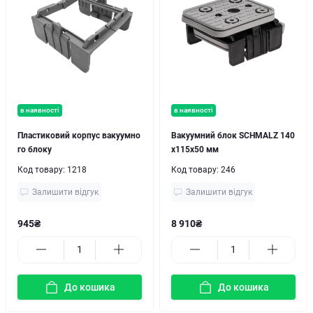
в наявності
в наявності
Пластиковий корпус вакуумно
Вакуумний блок SCHMALZ 140
го блоку
x115х50 мм
Код товару:
1218
Код товару:
246
Залишити відгук
Залишити відгук
945₴
8 910₴
До кошика
До кошика