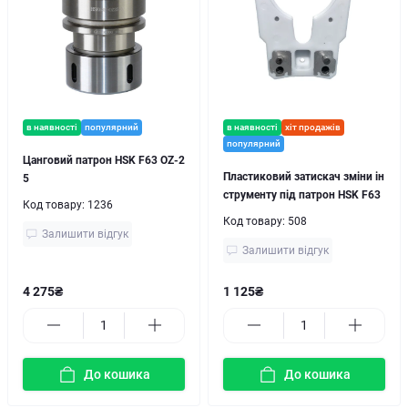
в наявності
популярний
в наявності
хіт продажів
популярний
Цанговий патрон HSK F63 OZ-2
Пластиковий затискач зміни ін
5
струменту під патрон HSK F63
Код товару:
1236
Код товару:
508
Залишити відгук
Залишити відгук
4 275₴
1 125₴
До кошика
До кошика