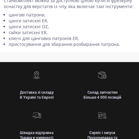
Станкомплект можна за доступною ціною купити фрезерну
оснастку для верстатів із чпу, яка включає такі інструменти:
цангові патрони,
цанги затискні ER,
цанги затискні OZ,
гайки затискні ER,
ключі для цангових патронів ER,
пристосування для збирання-розбирання патрона.
Доставка зі складу
Склад запчастин
В Україні та Європі
Більше 4 000 позицій
Швидка відправка
Сервіс і запуск
Товара в наявності
Пусконаладка та