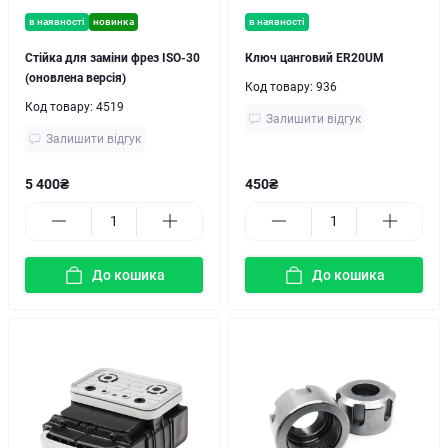
в наявності
новинка
в наявності
Стійка для заміни фрез ISO-30
Ключ цанговий ER20UM
(оновлена версія)
Код товару:
936
Код товару:
4519
Залишити відгук
Залишити відгук
5 400₴
450₴
До кошика
До кошика