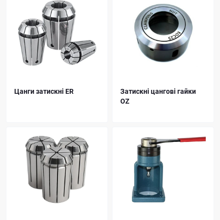
Цанги затискні ER
Затискні цангові гайки
OZ