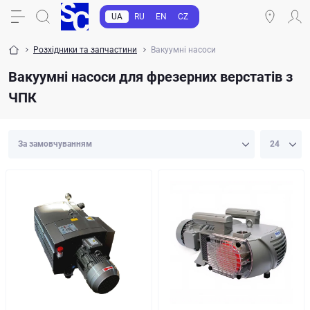
UA
RU
EN
CZ
Розхідники та запчастини
Вакуумні насоси
Вакуумні насоси для фрезерних верстатів з
ЧПК