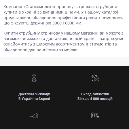
Компанія «Станкомплект» пропонує стрічкові струбцини
купити в Україні за вигідними цінами. У нашому каталозі
представлено обладнання професійного рівня з ременями,
що фіксують, довжиною 3000 і 6000 мм.
Купити струбцину стрічкову у нашому магазині ви можете з
вагомою знижкою та доставкою по всій країні – запрошуємо
ознайомитись з широким асортиментом інструментів та
обладнання для виробництва меблів.
Доставка зі складу
Склад запчастин
В Україні та Європі
Більше 4 000 позицій