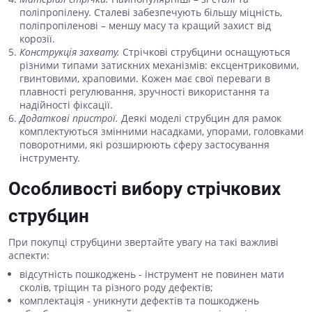
поліпропілену. Сталеві забезпечують більшу міцність,
поліпропіленові – меншу масу та кращий захист від
корозії.
Конструкція захвату.
Стрічкові струбцини оснащуються
різними типами затискних механізмів: ексцентриковими,
гвинтовими, храповими. Кожен має свої переваги в
плавності регулювання, зручності використання та
надійності фіксації.
Додаткові пристрої.
Деякі моделі струбцин для рамок
комплектуються змінними насадками, упорами, головками
поворотними, які розширюють сферу застосування
інструменту.
Особливості вибору стрічкових
струбцин
При покупці струбцини звертайте увагу на такі важливі
аспекти:
відсутність пошкоджень - інструмент не повинен мати
сколів, тріщин та різного роду дефектів;
комплектація - уникнути дефектів та пошкоджень