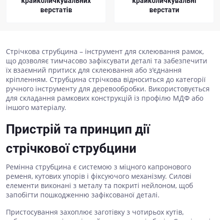
крайколичкувальних
крайколичкувальні
верстатів
верстати
Стрічкова струбцина – інструмент для склеювання рамок,
що дозволяє тимчасово зафіксувати деталі та забезпечити
їх взаємний притиск для склеювання або з'єднання
кріпленням. Струбцина стрічкова відноситься до категорії
ручного інструменту для деревообробки. Використовується
для складання рамкових конструкцій із профілю МДФ або
іншого матеріалу.
Пристрій та принцип дії
стрічкової струбцини
Ремінна струбцина є системою з міцного капронового
ременя, кутових упорів і фіксуючого механізму. Силові
елементи виконані з металу та покриті нейлоном, щоб
запобігти пошкодженню зафіксованої деталі.
Пристосування захоплює заготівку з чотирьох кутів,