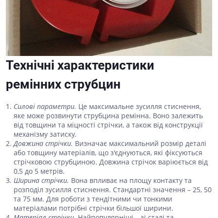
Технічні характеристики
ремінних струбцин
Силові параметри.
Це максимальне зусилля стиснення,
яке може розвинути струбцина ремінна. Воно залежить
від товщини та міцності стрічки, а також від конструкції
механізму затиску.
Довжина стрічки.
Визначає максимальний розмір деталі
або товщину матеріалів, що з'єднуються, які фіксуються
стрічковою струбциною. Довжина стрічок варіюється від
0,5 до 5 метрів.
Ширина стрічки.
Вона впливає на площу контакту та
розподіл зусилля стиснення. Стандартні значення – 25, 50
та 75 мм. Для роботи з тендітними чи тонкими
матеріалами потрібні стрічки більшої ширини.
Матеріал стрічки.
Найпопулярніші – зі сталі та