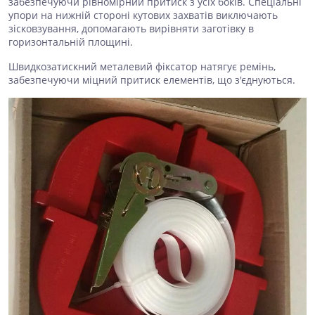
забезпечуючи рівномірний притиск з усіх боків. Спеціальні
упори на нижній стороні кутових захватів виключають
зісковзування, допомагають вирівняти заготівку в
горизонтальній площині.
Швидкозатискний металевий фіксатор натягує ремінь,
забезпечуючи міцний притиск елементів, що з'єднуються.