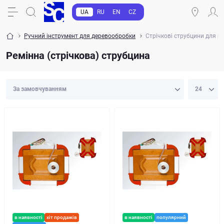
UA
RU
EN
CZ
Ручний інструмент для деревообробки
Стрічкові струбцини для р
Ремінна (стрічкова) струбцина
в наявності
хіт продажів
в наявності
популярний