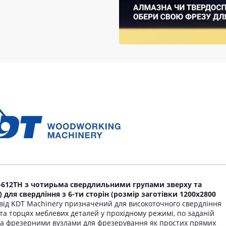
-612TH з чотирьма свердлильними групами зверху та
для свердління з 6-ти сторін (розмір заготівки 1200х2800
від KDT Machinery призначений для високоточного свердління
 та торцях меблевих деталей у прохідному режимі, по заданій
ма фрезерними вузлами для фрезерування як простих прямих