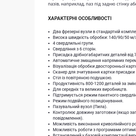
пазів, наприклад, паз під задню стінку аб
ХАРАКТЕРНІ ОСОБЛИВОСТІ
Два фрезерні вузли в стандартній комплек
Висока швидкість обробки: 140/90/50 м/
4 свердлильні групи.
Свердління з 6 сторін.
Присадка дрібногабаритних деталей від 
Автоматичне змащення напрямних перемі
Візуалізація обробки двосторонньої карт
Сканер для зчитування картки присадки 
Стіл із повітряною подушкою.
Продуктивність 800-1200 деталей за змін
Для середніх та великих виробництв.
Підтримується режим пакетного свердлі
Режим подвійного позиціонування.
Пазувальний вузол (Пила).
Контролює довжину заготовки (якщо заг
повідомлення).
Можливість виконання криволінійного р
Можливість роботи з програмами оптимі
Встановлений у базовій комплектації ве