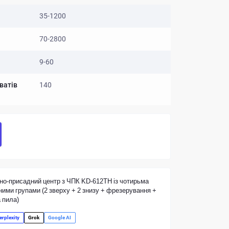
35-1200
70-2800
9-60
ватів
140
о-присадний центр з ЧПК KD-612TH із чотирьма
ими групами (2 зверху + 2 знизу + фрезерування +
 пила)
erplexity
Grok
Google AI