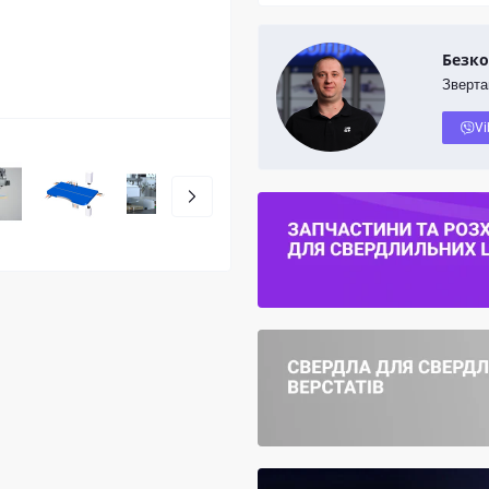
Безко
Зверта
Vi