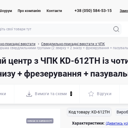
+38 (050) 584-53-15
Шоурум
Про компанію
Контакти
Замо
но-присадні верстати
Свердлильно-присадні верстати з ЧПК
рьма свердлильними групами (2 зверху + 2 знизу + фрезерування + пазувал
й центр з ЧПК KD-612TH із чо
знизу + фрезерування + пазуваль
ики
Вимоги та схеми
Відгуки
2
Код товару:
KD-612TH
Вироб
немає в наявності
Характеристики:
(Дивитись усі