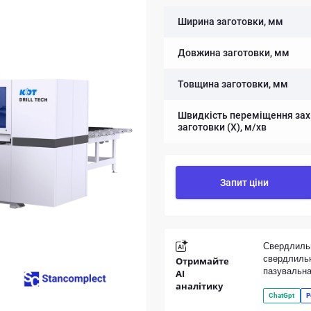
Ширина заготовки, мм
Довжина заготовки, мм
Товщина заготовки, мм
Швидкість переміщення зах
заготовки (Х), м/хв
Запит ціни
Свердлильн
свердлильн
Отримайте
пазувальна
AI
аналітику
ChatGpt
P