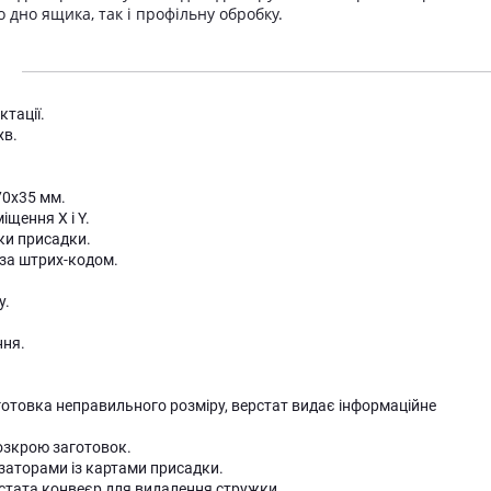
о дно ящика, так і профільну обробку.
тації.
хв.
70x35 мм.
щення X і Y.
ки присадки.
за штрих-кодом.
у.
ння.
отовка неправильного розміру, верстат видає інформаційне
озкрою заготовок.
заторами із картами присадки.
рстата конвеєр для видалення стружки.