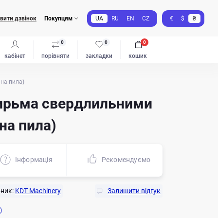
вити дзвінок
Покупцям
UA
RU
EN
CZ
€
$
₴
0
0
0
кабінет
порівняти
закладки
кошик
ьна пила)
тирьма свердлильними
на пила)
Iнформація
Рекомендуємо
Ста
ник:
KDT Machinery
Залишити відгук
)