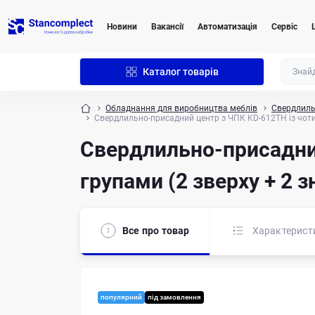
Новини
Вакансії
Автоматизація
Сервіс
Каталог товарів
Обладнання для виробництва меблів
Свердлиль
Свердлильно-присадний центр з ЧПК KD-612TH із чоти
Свердлильно-присадни
групами (2 зверху + 2 
Все про товар
Характерист
популярний
під замовлення