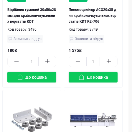
Відбійник гумовий 30х50х28
Пневмоциліндр ACQ20x35 д
мм для крайколичкувальни
ля крайколичкувальних вер
х верстатів KDT
статів KDT KE-706
Код товару:
3490
Код товару:
3749
Залишити відгук
Залишити відгук
180₴
1 575₴
До кошика
До кошика