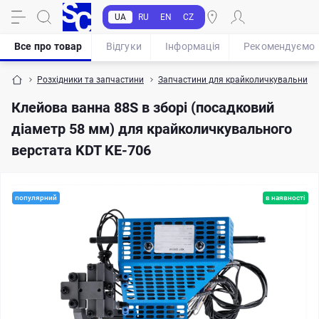
UA
RU
EN
CZ
Все про товар
Відгуки
Iнформація
Рекомендуємо
Розхідники та запчастини
Запчастини для крайколичкувальних в
Клейова ванна 88S в зборі (посадковий
діаметр 58 мм) для крайколичкувального
верстата KDT KE-706
популярний
в наявності