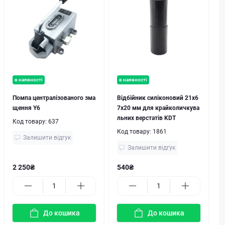
в наявності
в наявності
Помпа централізованого зма
Відбійник силіконовий 21х6
щення Y6
7х20 мм для крайколичкува
льних верстатів KDT
Код товару:
637
Код товару:
1861
Залишити відгук
Залишити відгук
2 250₴
540₴
До кошика
До кошика