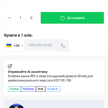
До кошика
Купити в 1 клік:
+38
Отримайте AI аналітику
Клейова ванна 88S в зборі (посадковий діаметр 58 мм) для
крайколичкувального верстата KDT KE-706
ChatGpt
Perplexity
Grok
Google AI