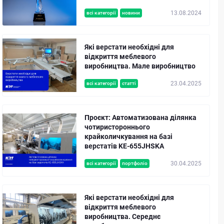
13.08.2024
всі категорії
новини
Які верстати необхідні для
відкриття меблевого
виробництва. Мале виробництво
23.04.2025
всі категорії
статті
Проєкт: Автоматизована ділянка
чотиристороннього
крайколичкування на базі
верстатів KE-655JHSKA
30.04.2025
всі категорії
портфоліо
Які верстати необхідні для
відкриття меблевого
виробництва. Середнє