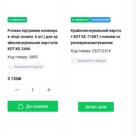
в наявності
в наявності
популярний
Ролики підтримки конвеєра
Крайколичкувальний верста
в зборі (компл. 6 шт.) для кр
т KDT KE-710BT з повним се
айколичкувальних верстатів
рвопереналаштуванням
KDT KE-2468
Код товару:
2337/2314
Код товару:
3805
Залишити відгук
Залишити відгук
3 150₴
До кошика
Запит ціни