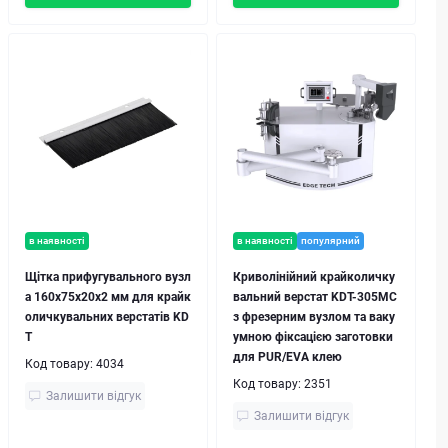
в наявності
в наявності
популярний
Щітка прифугувального вузл
Криволінійний крайколичку
а 160x75x20x2 мм для крайк
вальний верстат KDT-305MC
оличкувальних верстатів KD
з фрезерним вузлом та ваку
T
умною фіксацією заготовки
для PUR/EVA клею
Код товару:
4034
Код товару:
2351
Залишити відгук
Залишити відгук