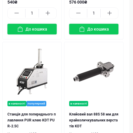
540₴
576 000₴
До кошика
До кошика
в наявності
популярний
в наявності
Станція для попереднього п
Клейовий вал 88S 58 мм для
лавлення PUR клею KDT PU
крайколичкувальних верста
R-2.5C
тів KDT