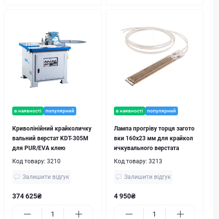
в наявності
популярний
в наявності
популярний
Криволінійний крайколичку
Лампа прогріву торця загото
вальний верстат KDT-305M
вки 160x23 мм для крайкол
для PUR/EVA клею
ичкувального верстата
Код товару:
3210
Код товару:
3213
Залишити відгук
Залишити відгук
374 625₴
4 950₴