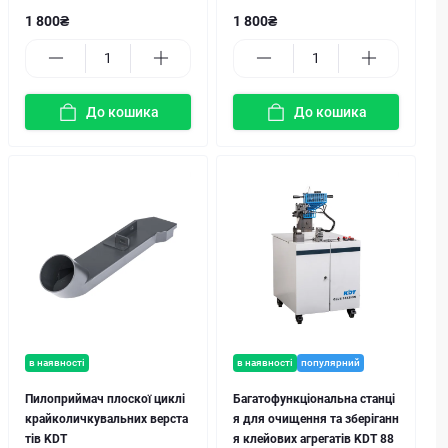
1 800₴
1 800₴
До кошика
До кошика
в наявності
в наявності
популярний
Пилоприймач плоскої циклі
Багатофункціональна станці
крайколичкувальних верста
я для очищення та зберіганн
тів KDT
я клейових агрегатів KDT 88