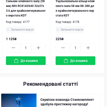
Сальник клейового валу (58
Ущільнювальне кільце клей
мм) MH-RC81AV640 32x37x
ового вала 58 мм 88-388 дл
3.6 для крайколичкувальног
я крайколичкувального вер
о верстата KDT
стата KDT
Код товару:
4177
Код товару:
4178
Залишити відгук
Залишити відгук
1 125₴
225₴
До кошика
До кошика
Рекомендовані статті
Сервісна команда Станкомплект
здобула престижну нагороду!