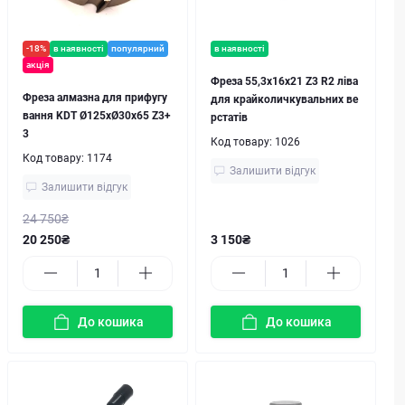
-18%
в наявності
популярний
в наявності
акція
Фреза 55,3x16x21 Z3 R2 ліва
Фреза алмазна для прифугу
для крайколичкувальних ве
вання KDT Ø125хØ30х65 Z3+
рстатів
3
Код товару:
1026
Код товару:
1174
Залишити відгук
Залишити відгук
24 750₴
20 250₴
3 150₴
До кошика
До кошика