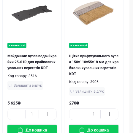
в наявності
в наявності
Майданчик вузла подачі кра
Щітка прифугувального вузл
йки 25-01R для крайколичк
а 150x110x55x18 мм для кра
увальних верстатів KDT
йколичкувальних верстатів
KDT
Код товару:
3516
Код товару:
3906
Залишити відгук
Залишити відгук
5 625₴
270₴
До кошика
До кошика