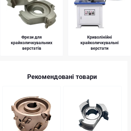
Криволінійні
Фугувальні фрези для
крайколичкувальні
крайколичкувальних
верстати
верстатів
Рекомендовані товари