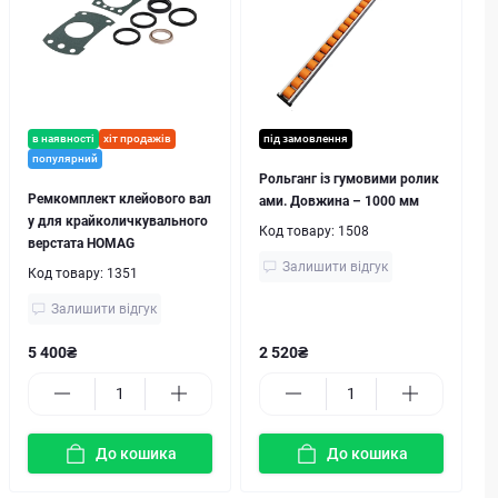
в наявності
хіт продажів
під замовлення
популярний
Рольганг із гумовими ролик
Ремкомплект клейового вал
ами. Довжина – 1000 мм
у для крайколичкувального
Код товару:
1508
верстата HOMAG
Залишити відгук
Код товару:
1351
Залишити відгук
5 400₴
2 520₴
До кошика
До кошика