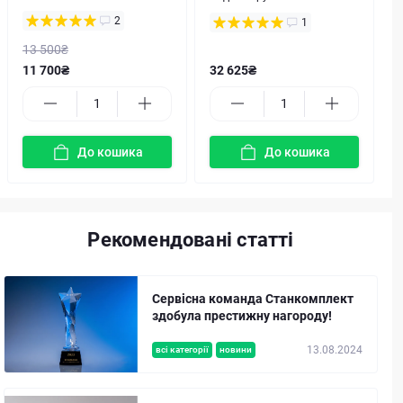
2
1
13 500₴
11 700₴
32 625₴
До кошика
До кошика
Рекомендовані статті
Сервісна команда Станкомплект
здобула престижну нагороду!
13.08.2024
всі категорії
новини