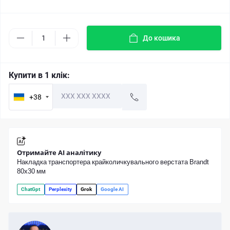
До кошика
Купити в 1 клік:
+38
Отримайте AI аналітику
Накладка транспортера крайколичкувального верстата Brandt
80х30 мм
ChatGpt
Perplexity
Grok
Google AI