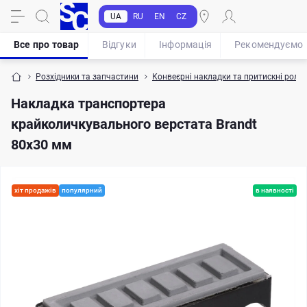
UA
RU
EN
CZ
Все про товар
Відгуки
Iнформація
Рекомендуємо
Розхідники та запчастини
Конвеєрні накладки та притискні роли
Накладка транспортера
крайколичкувального верстата Brandt
80х30 мм
хіт продажів
популярний
в наявності