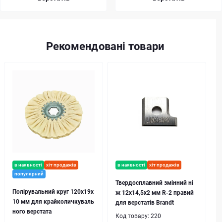
Рекомендовані товари
в наявності
хіт продажів
в наявності
хіт продажів
популярний
Твердосплавний змінний ні
Полірувальний круг 120х19х
ж 12х14,5x2 мм R-2 правий
10 мм для крайколичкуваль
для верстатів Brandt
ного верстата
Код товару:
220