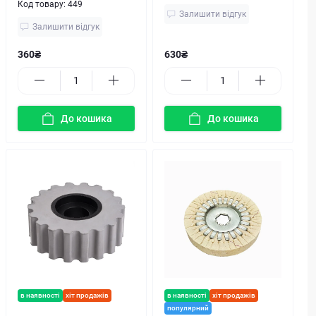
Код товару:
449
Залишити відгук
Залишити відгук
360₴
630₴
До кошика
До кошика
в наявності
хіт продажів
в наявності
хіт продажів
популярний