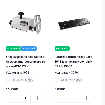
в наявності
популярний
в наявності
Упор цифровий відкидний д
Пластина текстолітова 2304
ля форматно-розкрійного ве
1012 для пильних центрів K
рстата KS-132PV
DT KS-838CP
Код товару:
1993
Код товару:
3099
Залишити відгук
Залишити відгук
26 550₴
4 050₴