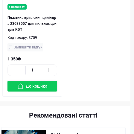
в наявності
Пластина кріплення циліндр
а 23033007 для пильних цен
трів KDT
Код товару:
3759
Залишити відгук
1 350₴
До кошика
Рекомендовані статті