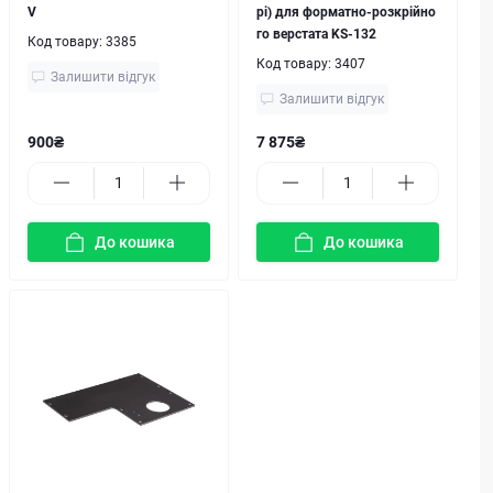
V
рі) для форматно-розкрійно
го верстата KS-132
Код товару:
3385
Код товару:
3407
Залишити відгук
Залишити відгук
900₴
7 875₴
До кошика
До кошика