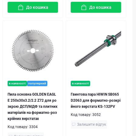
До кошика
До кошика
в наявності
популярний
в наявності
Пила основна GOLDEN EAGL
Гвинтова пара HIWIN SB065
E 250x30x3.2/2.2 Z72 для ро
D2063 для форматно-розкрі
зкрою ДСП/МДФ та плитних
йного верстата KS-132PV
матеріалів на форматно-роз
Код товару:
3052
крійних верстатах
Залишити відгук
Код товару:
3304