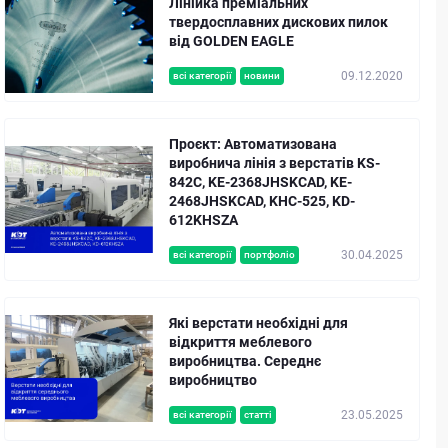
Лінійка преміальних
твердосплавних дискових пилок
від GOLDEN EAGLE
09.12.2020
всі категорії
новини
Проєкт: Автоматизована
виробнича лінія з верстатів KS-
842C, KE-2368JHSKCAD, KE-
2468JHSKCAD, KHC-525, KD-
612KHSZA
30.04.2025
всі категорії
портфоліо
Які верстати необхідні для
відкриття меблевого
виробництва. Середнє
виробництво
23.05.2025
всі категорії
статті