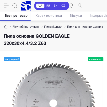
UA
RU
EN
CZ
Все про товар
Характеристики
Відгуки
Iнформаці
Ріжучий інструмент
Пильні диски
Пили для пильних центрів з
Пила основна GOLDEN EAGLE
320х30х4.4/3.2 Z60
популярний
в наявності