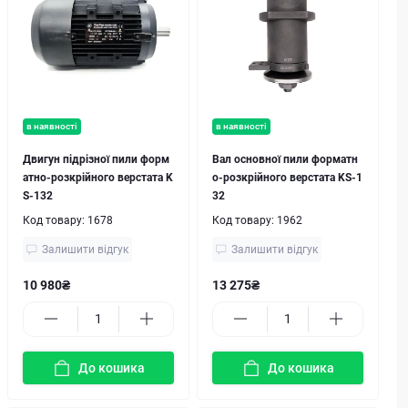
в наявності
в наявності
Двигун підрізної пили форм
Вал основної пили форматн
атно-розкрійного верстата K
о-розкрійного верстата KS-1
S-132
32
Код товару:
1678
Код товару:
1962
Залишити відгук
Залишити відгук
10 980₴
13 275₴
До кошика
До кошика