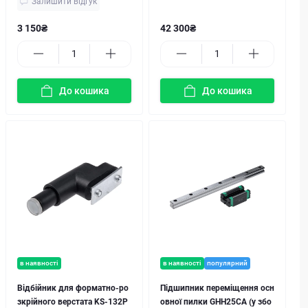
Залишити відгук
3 150₴
42 300₴
До кошика
До кошика
в наявності
в наявності
популярний
Відбійник для форматно-ро
Підшипник переміщення осн
зкрійного верстата KS-132P
овної пилки GHH25CA (у збо