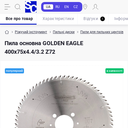
UA
RU
EN
CZ
Все про товар
Характеристики
Відгуки
Iнформ
1
Ріжучий інструмент
Пильні диски
Пили для пильних центрів з
Пила основна GOLDEN EAGLE
400х75x4.4/3.2 Z72
популярний
в наявності