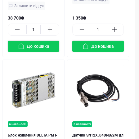
Залишити відгук
38 700₴
1 350₴
До кошика
До кошика
в наявності
в наявності
Блок живлення DELTA PMT-
Датчик SN12X_04DNB/2M дл