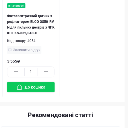
в наявності
Фотоелектричний датчик з
рефлектором ELCO OS50-RV
N для пильних центрів з ЧПК
KDT KS-832/843HL
Код товару:
4054
Залишити відгук
3 555₴
До кошика
Рекомендовані статті