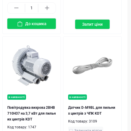
До кошика
Запит ціни
в наявності
в наявності
Повітродувка вихрова 2BHB
Датчик D-M9BL для пильни
710H37 на 3,7 кВт для пильн
х центрів з ЧПК KDT
их центрів KDT
Код товару:
3109
Код товару:
1747
Залишити відгук