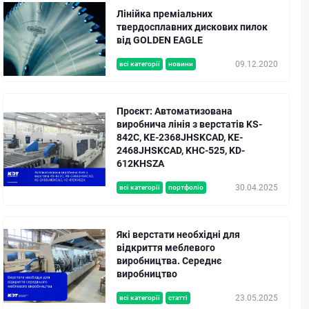
Лінійка преміальних
твердосплавних дискових пилок
від GOLDEN EAGLE
09.12.2020
всі категорії
новини
Проєкт: Автоматизована
виробнича лінія з верстатів KS-
842C, KE-2368JHSKCAD, KE-
2468JHSKCAD, KHC-525, KD-
612KHSZA
30.04.2025
всі категорії
портфоліо
Які верстати необхідні для
відкриття меблевого
виробництва. Середнє
виробництво
23.05.2025
всі категорії
статті