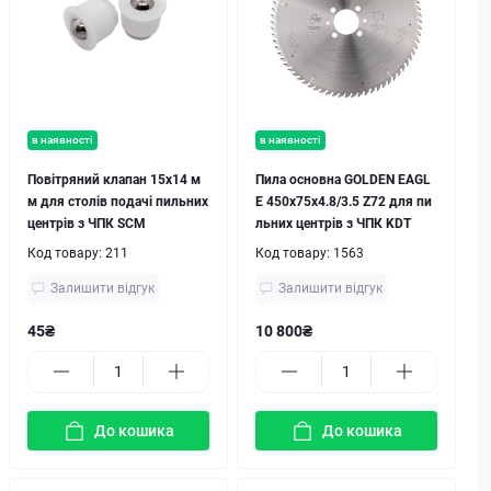
в наявності
в наявності
Повітряний клапан 15x14 м
Пила основна GOLDEN EAGL
м для столів подачі пильних
E 450х75x4.8/3.5 Z72 для пи
центрів з ЧПК SCM
льних центрів з ЧПК KDT
Код товару:
211
Код товару:
1563
Залишити відгук
Залишити відгук
45₴
10 800₴
До кошика
До кошика