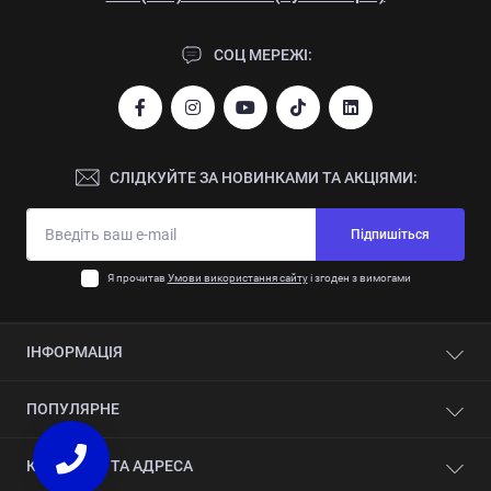
СОЦ МЕРЕЖІ:
СЛІДКУЙТЕ ЗА НОВИНКАМИ ТА АКЦІЯМИ:
Підпишіться
Я прочитав
Умови використання сайту
і згоден з вимогами
ІНФОРМАЦІЯ
Контакти
ПОПУЛЯРНЕ
Про компанію
Автоматизація
Крайколичкувальні верстати прохідного типу
КОНТАКТИ ТА АДРЕСА
Сервіс
Пильні центри з ЧПК