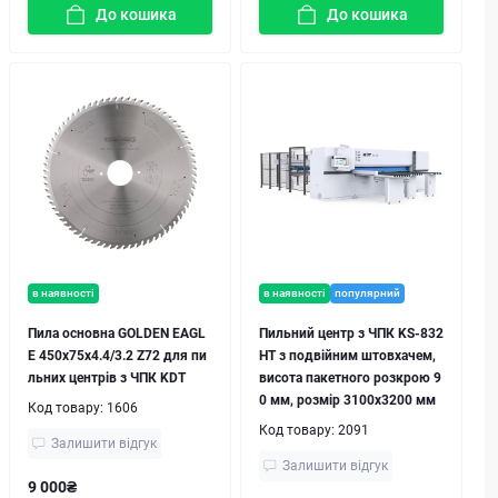
До кошика
До кошика
в наявності
в наявності
популярний
Пила основна GOLDEN EAGL
Пильний центр з ЧПК KS-832
E 450х75x4.4/3.2 Z72 для пи
HT з подвійним штовхачем,
льних центрів з ЧПК KDT
висота пакетного розкрою 9
0 мм, розмір 3100х3200 мм
Код товару:
1606
Код товару:
2091
Залишити відгук
Залишити відгук
9 000₴