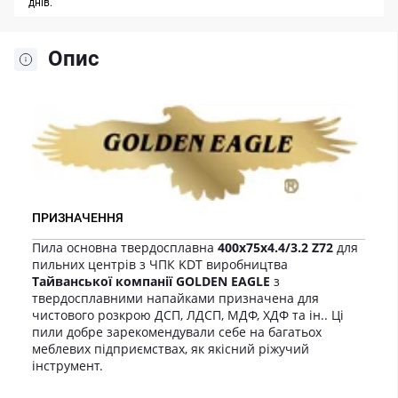
днів.
Опис
ПРИЗНАЧЕННЯ
Пила основна твердосплавна
400х75x4.4/3.2 Z72
для
пильних центрів з ЧПК KDT виробництва
Тайванської компанії GOLDEN EAGLE
з
твердосплавними напайками призначена для
чистового розкрою ДСП, ЛДСП, МДФ, ХДФ та ін.. Ці
пили добре зарекомендували себе на багатьох
меблевих підприємствах, як якісний ріжучий
інструмент.