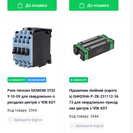
До кошика
До кошика
в наявності
популярний
в наявності
Реле теплове SIEMENS 3TS2
Підшипник лінійний (каретк
9 10-0X для свердлильно-п
а) GHH20HA-P-ZB-231112-36
рисадних центрів з ЧПК KDT
73 для свердлильно-присад
них центрів з ЧПК KDT
Код товару:
3594
Код товару:
3544
Залишити відгук
Залишити відгук