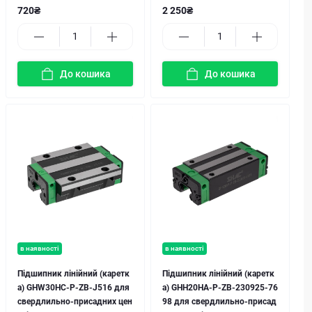
720₴
2 250₴
До кошика
До кошика
в наявності
в наявності
Підшипник лінійний (каретк
Підшипник лінійний (каретк
а) GHW30HC-P-ZB-J516 для
а) GHH20HA-P-ZB-230925-76
свердлильно-присадних цен
98 для свердлильно-присад