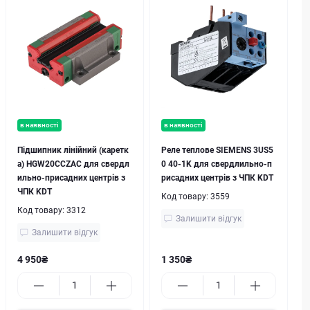
в наявності
в наявності
Підшипник лінійний (каретк
Реле теплове SIEMENS 3US5
а) HGW20CCZAC для свердл
0 40-1K для свердлильно-п
ильно-присадних центрів з
рисадних центрів з ЧПК KDT
ЧПК KDT
Код товару:
3559
Код товару:
3312
Залишити відгук
Залишити відгук
4 950₴
1 350₴