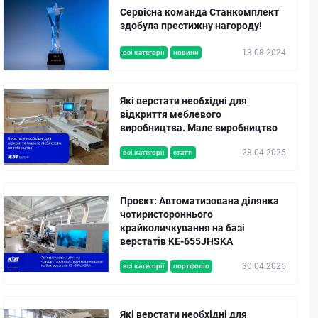
Сервісна команда Станкомплект
здобула престижну нагороду!
13.08.2024
всі категорії
новини
Які верстати необхідні для
відкриття меблевого
виробництва. Мале виробництво
23.04.2025
всі категорії
статті
Проєкт: Автоматизована ділянка
чотиристороннього
крайколичкування на базі
верстатів KE-655JHSKA
30.04.2025
всі категорії
портфоліо
Які верстати необхідні для