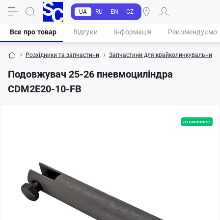
UA
RU
EN
CZ
Все про товар
Відгуки
Iнформація
Рекомендуємо
Розхідники та запчастини
Запчастини для крайколичкувальних в
Подовжувач 25-26 пневмоциліндра
CDM2E20-10-FB
в наявності