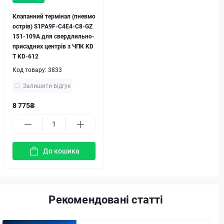
Клапанний термінал (пневмо
острів) S1PA9F-C4E4-C8-GZ
151-109A для свердлильно-
присадних центрів з ЧПК KD
T KD-612
Код товару:
3833
Залишити відгук
8 775₴
До кошика
Рекомендовані статті