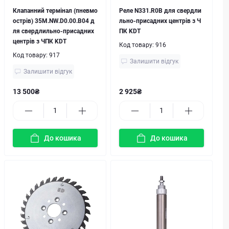
Клапанний термінал (пневмо
Реле N331.R0B для свердли
острів) 35M.NW.D0.00.B04 д
льно-присадних центрів з Ч
ля свердлильно-присадних
ПК KDT
центрів з ЧПК KDT
Код товару:
916
Код товару:
917
Залишити відгук
Залишити відгук
13 500₴
2 925₴
До кошика
До кошика