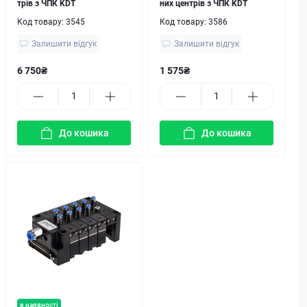
трів з ЧПК KDT
них центрів з ЧПК KDT
Код товару:
3545
Код товару:
3586
Залишити відгук
Залишити відгук
6 750₴
1 575₴
До кошика
До кошика
в наявності