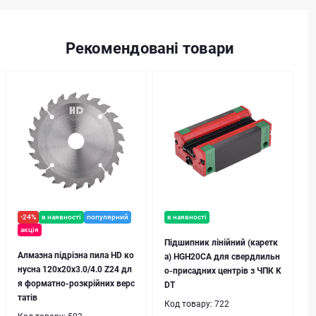
Рекомендовані товари
-24%
в наявності
популярний
в наявності
акція
Підшипник лінійний (каретк
Алмазна підрізна пила HD ко
а) HGH20CA для свердлильн
нусна 120x20x3.0/4.0 Z24 дл
о-присадних центрів з ЧПК K
я форматно-розкрійних верс
DT
татів
Код товару:
722