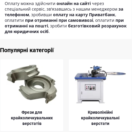
Оплату можна здійснити
онлайн на сайті
через
спеціальний сервіс, зв'язавшись з нашим менеджером
за
телефоном
, зробивши
оплату на карту Приватбанк
,
оплатити
при отриманні при самовивозі
, оплатити
при
отриманні на пошті
, зробити
безготівковий розрахунок
для юридичних осіб
.
Популярні категорії
Криволінійні
Фугувальні фрези 
х
крайколичкувальні
крайколичкуваль
верстати
верстатів