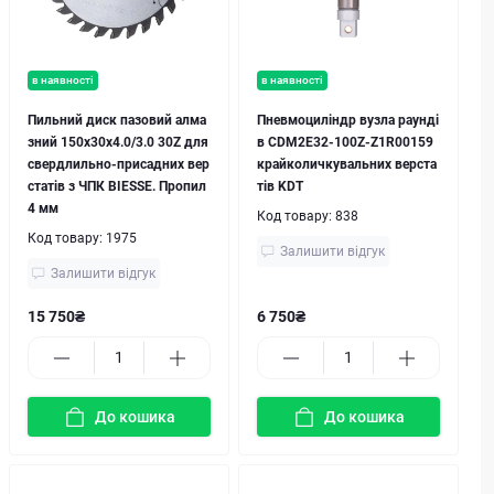
в наявності
в наявності
Пильний диск пазовий алма
Пневмоциліндр вузла раунді
зний 150х30х4.0/3.0 30Z для
в CDM2E32-100Z-Z1R00159
свердлильно-присадних вер
крайколичкувальних верста
статів з ЧПК BIESSE. Пропил
тів KDT
4 мм
Код товару:
838
Код товару:
1975
Залишити відгук
Залишити відгук
15 750₴
6 750₴
До кошика
До кошика