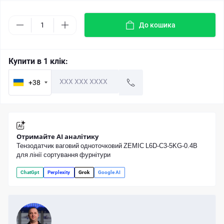
До кошика
Купити в 1 клік:
+38
Отримайте AI аналітику
Тензодатчик ваговий одноточковий ZEMIC L6D-C3-5KG-0.4B
для лінії сортування фурнітури
ChatGpt
Perplexity
Grok
Google AI