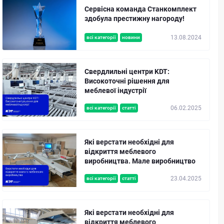
Сервісна команда Станкомплект
здобула престижну нагороду!
13.08.2024
всі категорії
новини
Свердлильні центри KDT:
Високоточні рішення для
меблевої індустрії
06.02.2025
всі категорії
статті
Які верстати необхідні для
відкриття меблевого
виробництва. Мале виробництво
23.04.2025
всі категорії
статті
Які верстати необхідні для
відкриття меблевого