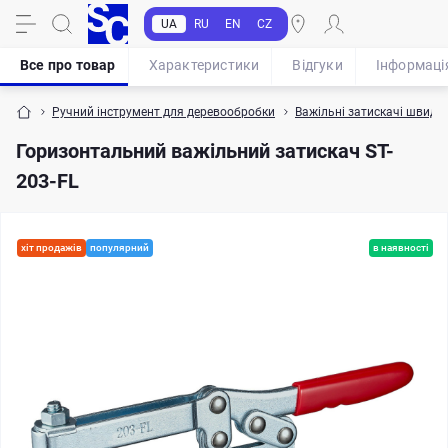
UA
RU
EN
CZ
Все про товар
Характеристики
Відгуки
Iнформаці
Ручний інструмент для деревообробки
Важільні затискачі швидкої
Горизонтальний важільний затискач ST-
203-FL
хіт продажів
популярний
в наявності