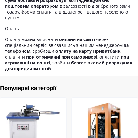
Сума доставки розраховується індивідуально
поштовим оператором
в залежності від вибраного вами
товару, форми оплати та віддаленості вашого населеного
пункту.
Оплата
Оплату можна здійснити
онлайн на сайті
через
спеціальний сервіс, зв'язавшись з нашим менеджером
за
телефоном
, зробивши
оплату на карту Приватбанк
,
оплатити
при отриманні при самовивозі
, оплатити
при
отриманні на пошті
, зробити
безготівковий розрахунок
для юридичних осіб
.
Популярні категорії