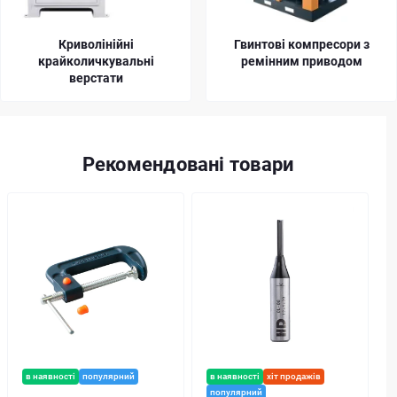
Криволінійні
Гвинтові компресори з
крайколичкувальні
ремінним приводом
верстати
Рекомендовані товари
в наявності
популярний
в наявності
хіт продажів
популярний