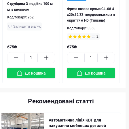
Струбцина G-подібна 100 м
Фреза пазова пряма CL-08 4
м із кнопкою
х20х12 Z3 твердосплавна з п
Код товару:
962
окриттям HD (Тайвань)
Залишити відгук
Код товару:
3363
2
675₴
675₴
До кошика
До кошика
Рекомендовані статті
Автоматична лінія KDT для
пакування меблевих деталей