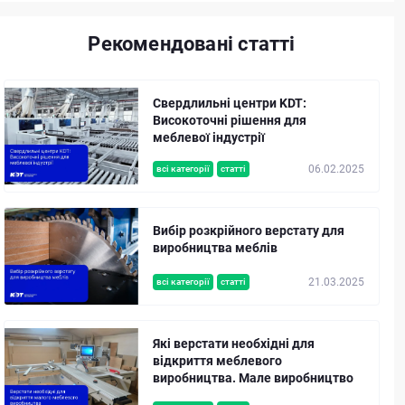
Рекомендовані статті
Свердлильні центри KDT:
Високоточні рішення для
меблевої індустрії
06.02.2025
всі категорії
статті
Вибір розкрійного верстату для
виробництва меблів
21.03.2025
всі категорії
статті
Які верстати необхідні для
відкриття меблевого
виробництва. Мале виробництво