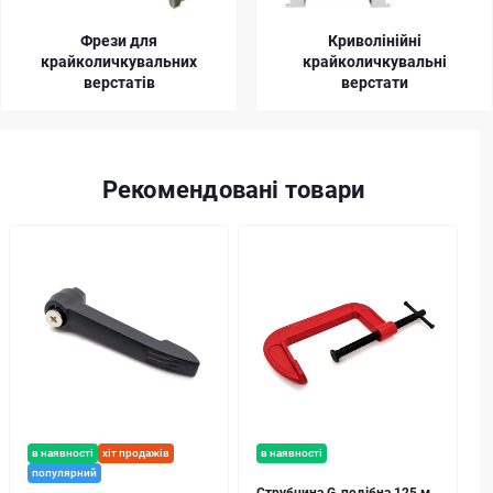
Фрези для
Криволінійні
крайколичкувальних
крайколичкувальні
верстатів
верстати
Рекомендовані товари
в наявності
хіт продажів
в наявності
популярний