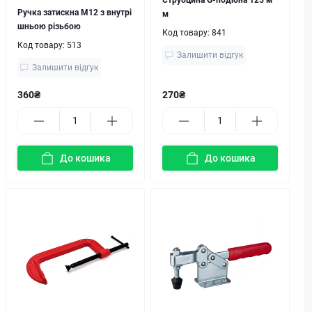
Струбцина G-подібна 125 м
Ручка затискна М12 з внутрі
м
шньою різьбою
Код товару:
841
Код товару:
513
Залишити відгук
Залишити відгук
360₴
270₴
До кошика
До кошика