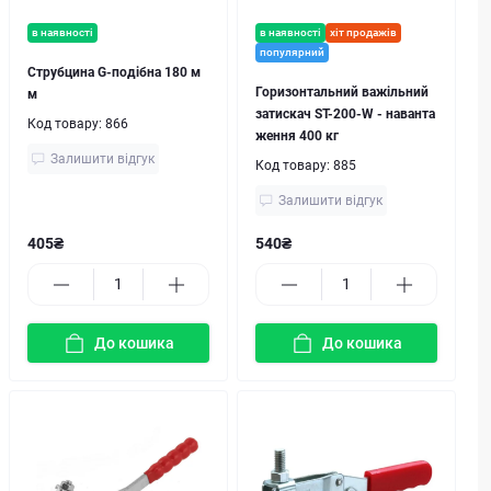
в наявності
в наявності
хіт продажів
популярний
Струбцина G-подібна 180 м
Горизонтальний важільний
м
затискач ST-200-W - наванта
Код товару:
866
ження 400 кг
Залишити відгук
Код товару:
885
Залишити відгук
405₴
540₴
До кошика
До кошика