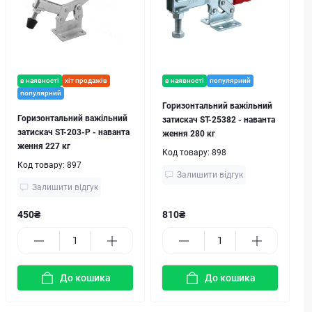
в наявності
хіт продажів
в наявності
популярний
популярний
Горизонтальний важільний
Горизонтальний важільний
затискач ST-25382 - наванта
затискач ST-203-P - наванта
ження 280 кг
ження 227 кг
Код товару:
898
Код товару:
897
Залишити відгук
Залишити відгук
450₴
810₴
До кошика
До кошика