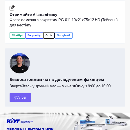
Отримайте AI аналітику
Фреза алмазна з покриттям PG-011 10х21х75х12 HD (Тайвань)
для нестінгу
ChatGpt
Perplexity
Grok
Google AI
Безкоштовний чат з досвідченим фахівцем
Звертайтесь у зручний час — ми на зв’язку з 9:00 до 16:00
Viber