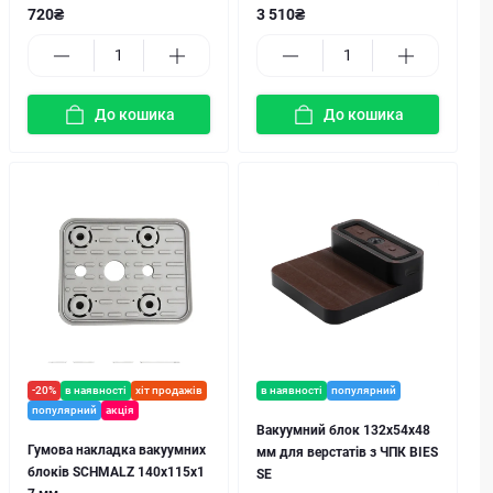
720₴
3 510₴
До кошика
До кошика
-20%
в наявності
хіт продажів
в наявності
популярний
популярний
акція
Вакуумний блок 132x54x48
Гумова накладка вакуумних
мм для верстатів з ЧПК BIES
блоків SCHMALZ 140х115x1
SE