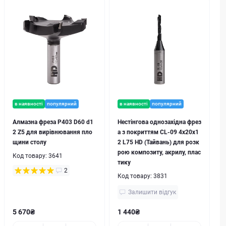
в наявності
популярний
в наявності
популярний
Алмазна фреза P403 D60 d1
Нестінгова однозахідна фрез
2 Z5 для вирівнювання пло
а з покриттям CL-09 4х20х1
щини столу
2 L75 HD (Тайвань) для розк
рою композиту, акрилу, плас
Код товару:
3641
тику
2
Код товару:
3831
Залишити відгук
5 670₴
1 440₴