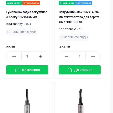
в наявності
хіт продажів
в наявності
популярний
Гумова накладка вакуумног
Вакуумний блок 132x146x48
о блоку 132x54x6 мм
мм текстолітова для верста
тів з ЧПК BIESSE
Код товару:
1024
Код товару:
251
Залишити відгук
Залишити відгук
563₴
3 510₴
До кошика
До кошика