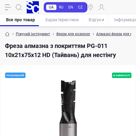
UA
RU
EN
CZ
Все про товар
Характеристики
Відгуки
Iнформаці
Ріжучий інструмент
Фрези для розкрою
Алмазні фрези для р
Фреза алмазна з покриттям PG-011
10х21х75х12 HD (Тайвань) для нестінгу
популярний
в наявності