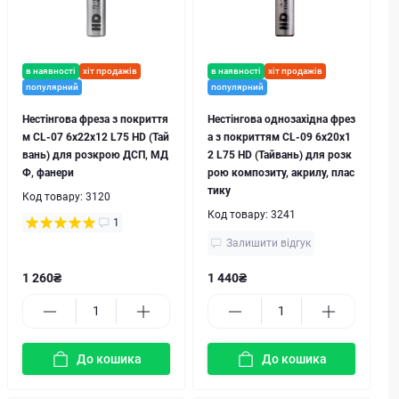
в наявності
хіт продажів
в наявності
хіт продажів
популярний
популярний
Нестінгова фреза з покриття
Нестінгова однозахідна фрез
м CL-07 6х22х12 L75 HD (Тай
а з покриттям CL-09 6х20х1
вань) для розкрою ДСП, МД
2 L75 HD (Тайвань) для розк
Ф, фанери
рою композиту, акрилу, плас
тику
Код товару:
3120
Код товару:
3241
1
Залишити відгук
1 260₴
1 440₴
До кошика
До кошика