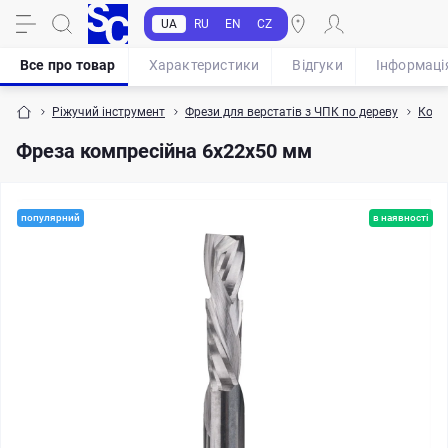
UA
RU
EN
CZ
Все про товар
Характеристики
Відгуки
Iнформаці
Ріжучий інструмент
Фрези для верстатів з ЧПК по дереву
Комп
Фреза компресійна 6x22x50 мм
популярний
в наявності