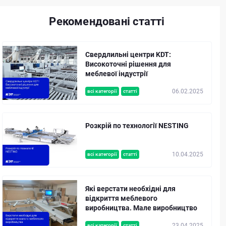
Рекомендовані статті
Свердлильні центри KDT:
Високоточні рішення для
меблевої індустрії
06.02.2025
всі категорії
статті
Розкрій по технології NESTING
10.04.2025
всі категорії
статті
Які верстати необхідні для
відкриття меблевого
виробництва. Мале виробництво
23.04.2025
всі категорії
статті