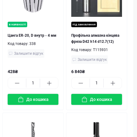
в наявності
під замовлення
Цанга ER-20, D внутр - 4 мм
Профільна алмазна кінцева
фреза D42 h14 d12.7(12)
Код товару:
338
Код товару:
T115931
Залишити відгук
Залишити відгук
428₴
6 840₴
До кошика
До кошика