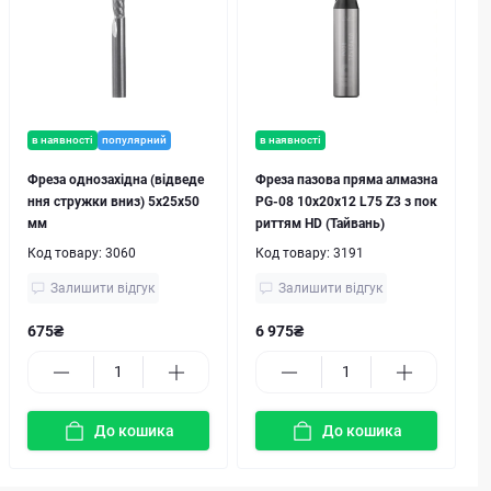
в наявності
популярний
в наявності
Фреза однозахідна (відведе
Фреза пазова пряма алмазна
ння стружки вниз) 5х25х50
PG-08 10х20х12 L75 Z3 з пок
мм
риттям HD (Тайвань)
Код товару:
3060
Код товару:
3191
Залишити відгук
Залишити відгук
675₴
6 975₴
До кошика
До кошика