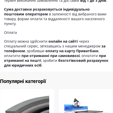
Термін виконання замовлення та доставки
від 1 до 3 днів
.
Сума доставки розраховується індивідуально
поштовим оператором
в залежності від вибраного вами
товару, форми оплати та віддаленості вашого населеного
пункту.
Оплата
Оплату можна здійснити
онлайн на сайті
через
спеціальний сервіс, зв'язавшись з нашим менеджером
за
телефоном
, зробивши
оплату на карту Приватбанк
,
оплатити
при отриманні при самовивозі
, оплатити
при
отриманні на пошті
, зробити
безготівковий розрахунок
для юридичних осіб
.
Популярні категорії