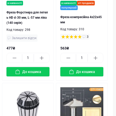
в наявності
в наявності
хіт продажів
популярний
Фреза Форстнера для петел
Фреза компресійна 4x22x45
ь HD d-30 мм, L-57 мм ліва
мм
(140 серія)
Код товару:
310
Код товару:
298
3
Залишити відгук
477₴
563₴
До кошика
До кошика