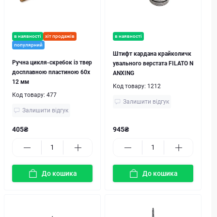
в наявності
хіт продажів
в наявності
популярний
Штифт кардана крайколичк
Ручна цикля-скребок із твер
увального верстата FILATO N
досплавною пластиною 60x
ANXING
12 мм
Код товару:
1212
Код товару:
477
Залишити відгук
Залишити відгук
405₴
945₴
До кошика
До кошика