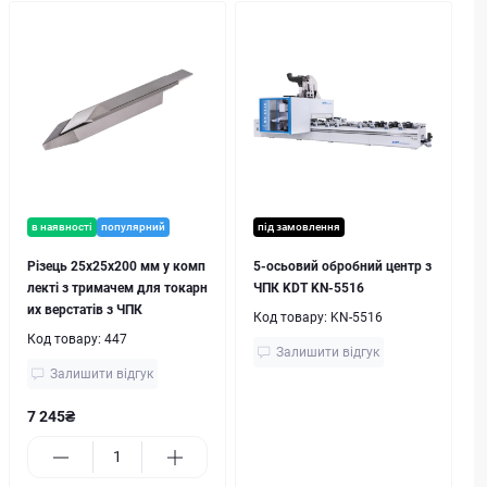
в наявності
популярний
під замовлення
Різець 25х25х200 мм у комп
5-осьовий обробний центр з
лекті з тримачем для токарн
ЧПК KDT KN-5516
их верстатів з ЧПК
Код товару:
KN-5516
Код товару:
447
Залишити відгук
Залишити відгук
7 245₴