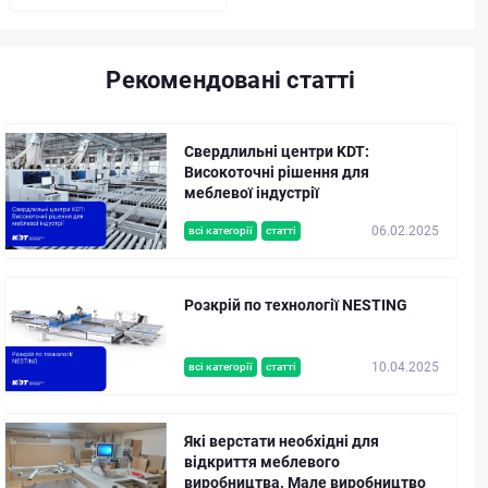
Рекомендовані статті
Свердлильні центри KDT:
Високоточні рішення для
меблевої індустрії
06.02.2025
всі категорії
статті
Розкрій по технології NESTING
10.04.2025
всі категорії
статті
Які верстати необхідні для
відкриття меблевого
виробництва. Мале виробництво