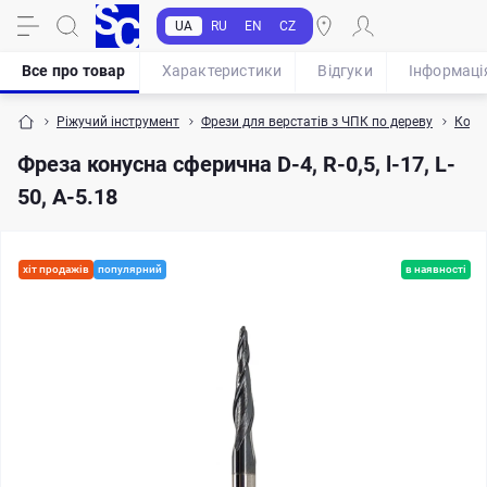
UA
RU
EN
CZ
Все про товар
Характеристики
Відгуки
Iнформаці
Ріжучий інструмент
Фрези для верстатів з ЧПК по дереву
Конус
Фреза конусна сферична D-4, R-0,5, l-17, L-
50, A-5.18
хіт продажів
популярний
в наявності