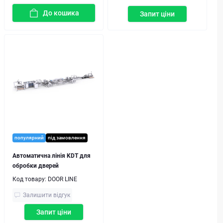
До кошика
Запит ціни
популярний
під замовлення
Автоматична лінія KDT для
обробки дверей
Код товару:
DOOR LINE
Залишити відгук
Запит ціни